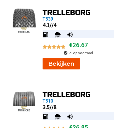
TRELLEBORG
T539
4.1//4
€
26.67
20 op voorraad
Bekijken
TRELLEBORG
T510
3.5//8
€
26.85