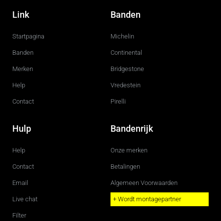
a
n
c
s
Link
Banden
e
t
b
a
o
g
Startpagina
Michelin
o
r
k
a
m
Banden
Continental
Merken
Bridgestone
Help
Vredestein
Contact
Pirelli
Hulp
Bandenrijk
Help
Onze merken
Contact
Betalingen
Email
Algemeen Voorwaarden
Live chat
+ Wordt montagepartner
Filter