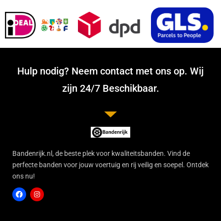
Hulp nodig? Neem contact met ons op. Wij
zijn 24/7 Beschikbaar.
Bandenrijk.nl, de beste plek voor kwaliteitsbanden. Vind de
perfecte banden voor jouw voertuig en rij veilig en soepel. Ontdek
ons nu!
F
I