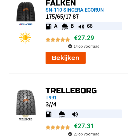
FALKEN
SN-110 SINCERA ECORUN
175/65/17 87
A
B
66
€
27.29
14 op voorraad
Bekijken
TRELLEBORG
T991
3//4
€
27.31
20 op voorraad