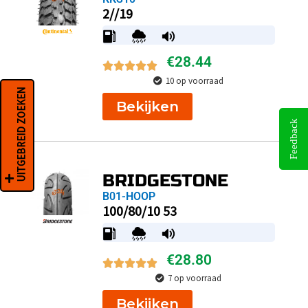
2//19
€
28.44
10 op voorraad
UITGEBREID ZOEKEN
Bekijken
Feedback
BRIDGESTONE
B01-HOOP
100/80/10 53
€
28.80
7 op voorraad
Bekijken