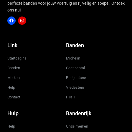
perfecte banden voor jouw voertuig en rij veilig en soepel. Ontdek
ons nu!
F
I
a
n
c
s
Link
Banden
e
t
b
a
o
g
Startpagina
Michelin
o
r
k
a
m
Banden
Continental
Merken
Bridgestone
Help
Vredestein
Contact
Pirelli
Hulp
Bandenrijk
Help
Onze merken