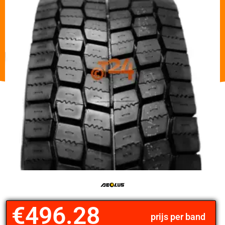
€
496.28
prijs per band