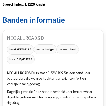
Speed Index:
L (120 km\h)
Banden informatie
NEO ALLROADS D+
band 315/60 R22.5
Klasse:
budget
Seizoen:
band
Maat:
315/60 R22.5
NEO ALLROADS D+
in maat
315/60 R22.5
is een
band
voor
bestuurders die waarde hechten aan grip, comfort en
voorspelbaar rijgedrag.
Dagelijks gebruik:
Deze band is bedoeld voor betrouwbaar
dagelijks gebruik met focus op grip, comfort en voorspelbaar
rijgedrag.