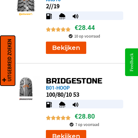
2//19
€
28.44
10 op voorraad
UITGEBREID ZOEKEN
Bekijken
Feedback
BRIDGESTONE
B01-HOOP
100/80/10 53
€
28.80
7 op voorraad
Bekijken