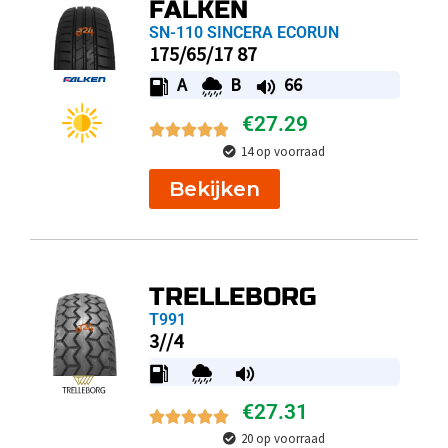
FALKEN
SN-110 SINCERA ECORUN
175/65/17 87
A
B
66
€
27.29
14 op voorraad
Bekijken
TRELLEBORG
T991
3//4
€
27.31
20 op voorraad