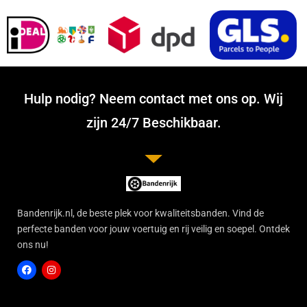
Hulp nodig? Neem contact met ons op. Wij
zijn 24/7 Beschikbaar.
Bandenrijk.nl, de beste plek voor kwaliteitsbanden. Vind de
perfecte banden voor jouw voertuig en rij veilig en soepel. Ontdek
ons nu!
F
I