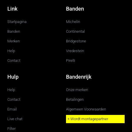
a
n
c
s
Link
Banden
e
t
b
a
o
g
Startpagina
Michelin
o
r
k
a
m
Banden
Continental
Merken
Bridgestone
Help
Vredestein
Contact
Pirelli
Hulp
Bandenrijk
Help
Onze merken
Contact
Betalingen
Email
Algemeen Voorwaarden
Live chat
+ Wordt montagepartner
Filter