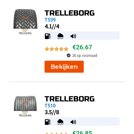
TRELLEBORG
T539
4.1//4
€
26.67
20 op voorraad
Bekijken
TRELLEBORG
T510
3.5//8
€
26.85