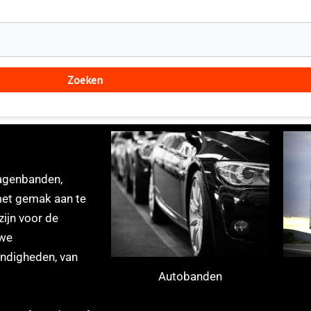
wagenbanden,
met gemak aan te
ijn voor de
 we
ndigheden, van
Autobanden