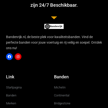
zijn 24/7 Beschikbaar.
Bandenrijk.nl, de beste plek voor kwaliteitsbanden. Vind de
perfecte banden voor jouw voertuig en rij veilig en soepel. Ontdek
ons nu!
F
I
a
n
c
s
Link
Banden
e
t
b
a
o
g
Startpagina
Michelin
o
r
k
a
m
Banden
Continental
Merken
Bridgestone