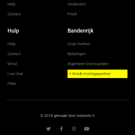
Help
Vredestein
Contact
Pirelli
Hulp
Bandenrijk
Help
Onze merken
Contact
Betalingen
Email
Algemeen Voorwaarden
Live chat
+ Wordt montagepartner
Filter
© 2018 gemaakt door testwork.nl
T
F
I
Y
w
a
n
o
i
c
s
u