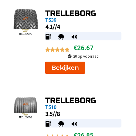
TRELLEBORG
T539
4.1//4
€
26.67
20 op voorraad
Bekijken
TRELLEBORG
T510
3.5//8
€
26.85