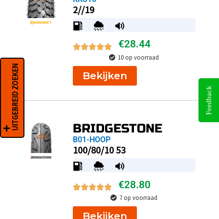
2//19
€
28.44
10 op voorraad
UITGEBREID ZOEKEN
Bekijken
Feedback
BRIDGESTONE
B01-HOOP
100/80/10 53
€
28.80
7 op voorraad
Bekijken