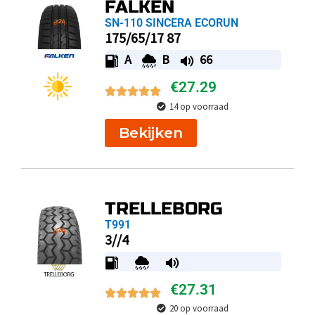
FALKEN
SN-110 SINCERA ECORUN
175/65/17 87
A
B
66
€
27.29
14 op voorraad
Bekijken
TRELLEBORG
T991
3//4
€
27.31
20 op voorraad