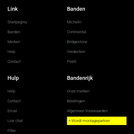
a
n
c
s
Link
Banden
e
t
b
a
o
g
Startpagina
Michelin
o
r
k
a
m
Banden
Continental
Merken
Bridgestone
Help
Vredestein
Contact
Pirelli
Hulp
Bandenrijk
Help
Onze merken
Contact
Betalingen
Email
Algemeen Voorwaarden
Live chat
+ Wordt montagepartner
Filter