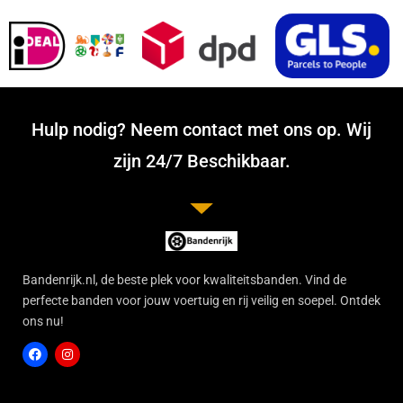
Hulp nodig? Neem contact met ons op. Wij
zijn 24/7 Beschikbaar.
Bandenrijk.nl, de beste plek voor kwaliteitsbanden. Vind de
perfecte banden voor jouw voertuig en rij veilig en soepel. Ontdek
ons nu!
F
I