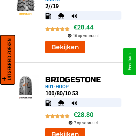
2//19
€
28.44
10 op voorraad
UITGEBREID ZOEKEN
Bekijken
Feedback
BRIDGESTONE
B01-HOOP
100/80/10 53
€
28.80
7 op voorraad
Bekijken