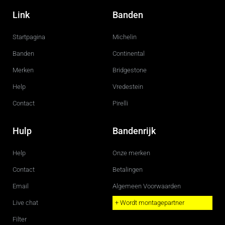
a
n
c
s
Link
Banden
e
t
b
a
o
g
Startpagina
Michelin
o
r
k
a
m
Banden
Continental
Merken
Bridgestone
Help
Vredestein
Contact
Pirelli
Hulp
Bandenrijk
Help
Onze merken
Contact
Betalingen
Email
Algemeen Voorwaarden
Live chat
+ Wordt montagepartner
Filter