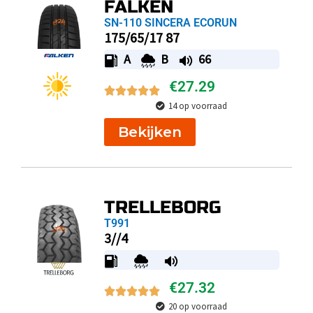
FALKEN
SN-110 SINCERA ECORUN
175/65/17 87
A
B
66
€
27.29
14 op voorraad
Bekijken
TRELLEBORG
T991
3//4
€
27.32
20 op voorraad