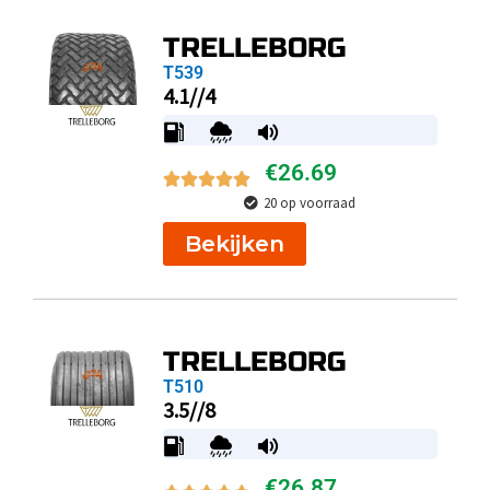
TRELLEBORG
T539
4.1//4
€
26.69
20 op voorraad
Bekijken
TRELLEBORG
T510
3.5//8
€
26.87