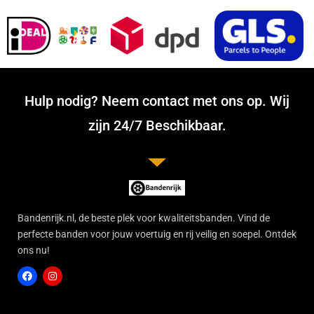
Hulp nodig? Neem contact met ons op. Wij
zijn 24/7 Beschikbaar.
Bandenrijk.nl, de beste plek voor kwaliteitsbanden. Vind de
perfecte banden voor jouw voertuig en rij veilig en soepel. Ontdek
ons nu!
F
I