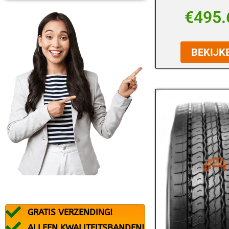
BFGOODRICH
€
495.
BLACK ARROW
BRIDGESTONE
BEKIJK
CONTINENTAL
DEBICA
DUNLOP
DURATURN
FALKEN
FEDERAL
FIREMAX
FIRESTONE
GRATIS VERZENDING!
FORTUNA
ALLEEN KWALITEITSBANDEN!