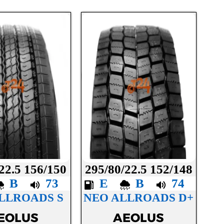
22.5 156/150
295/80/22.5 152/148
B
73
E
B
74
LLROADS S
NEO ALLROADS D+
EOLUS
AEOLUS