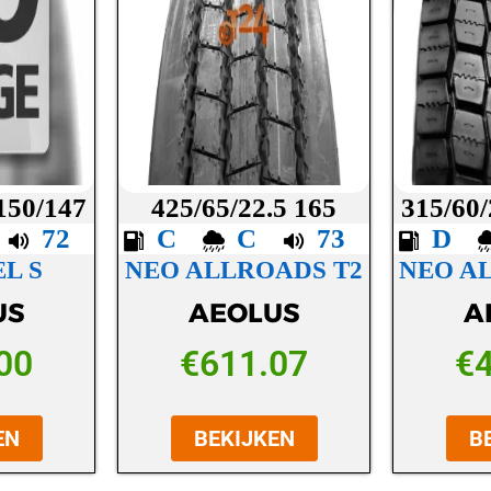
 150/147
425/65/22.5 165
315/60/
C
72
C
C
73
D
L S
NEO ALLROADS T2
NEO A
US
AEOLUS
A
00
€
611.07
€
EN
BEKIJKEN
B