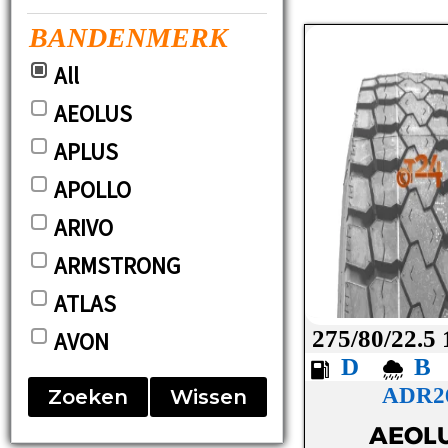
BANDENMERK
All
AEOLUS
APLUS
APOLLO
ARIVO
ARMSTRONG
ATLAS
275/80/22.5
AVON
D
BARUM
ADR2
Zoeken
Wissen
BF-GOODRICH
AEOL