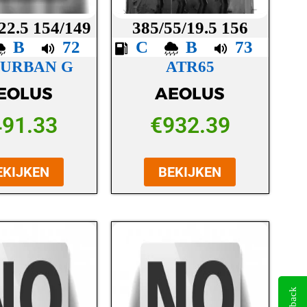
22.5 154/149
385/55/19.5 156
B
72
C
B
73
 URBAN G
ATR65
EOLUS
AEOLUS
491.33
€
932.39
EKIJKEN
BEKIJKEN