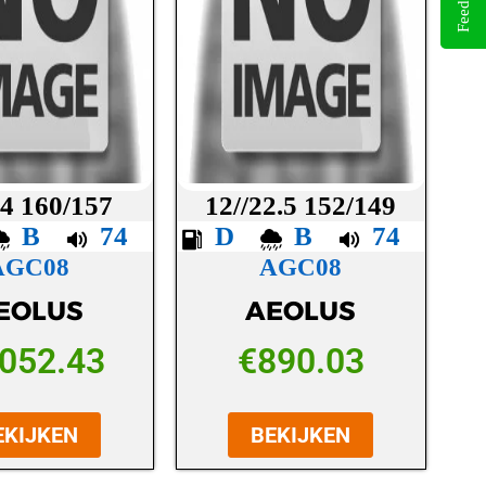
Feedback
24 160/157
12//22.5 152/149
B
74
D
B
74
AGC08
AGC08
EOLUS
AEOLUS
,052.43
€
890.03
EKIJKEN
BEKIJKEN