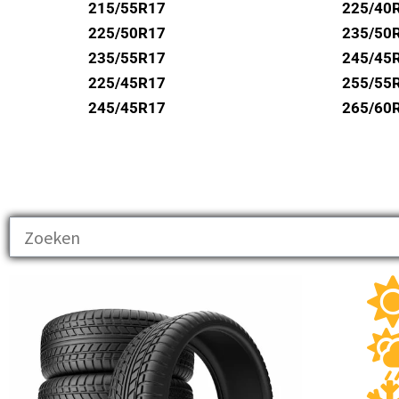
UNIROYAL
215/55R17
225/40
VREDESTEIN
225/50R17
235/50
235/55R17
245/45
WANLI
225/45R17
255/55
WESTLAKE
245/45R17
265/60
YOKOHAMA