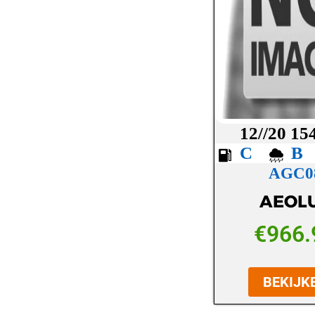
LASSA
LAUFENN
MAXXIS
MICHELIN
MICKEY THOMPSON
12//20 15
MINERVA
C
AGC0
NANKANG
AEOL
NEXEN
NOKIAN
€
966.
OVATION
BEKIJK
PETLAS
PIRELLI