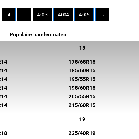
4
…
4.003
4.004
4.005
→
Populaire bandenmaten
15
R14
175/65R15
R14
185/60R15
R14
195/55R15
R14
195/60R15
R14
205/55R15
R14
215/60R15
19
R18
225/40R19