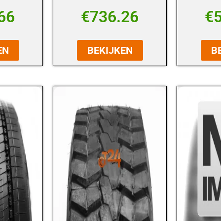
66
€
736.26
€
EN
BEKIJKEN
B