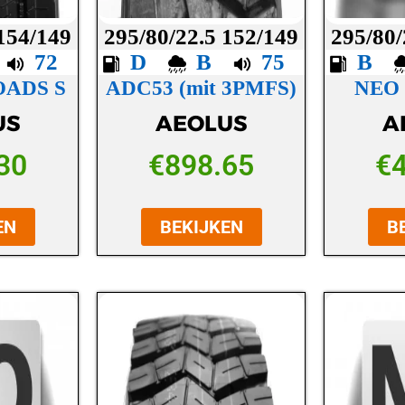
 154/149
295/80/22.5 152/149
295/80/
C
72
D
B
75
B
OADS S
ADC53 (mit 3PMFS)
NEO
US
AEOLUS
A
30
€
898.65
€
EN
BEKIJKEN
B