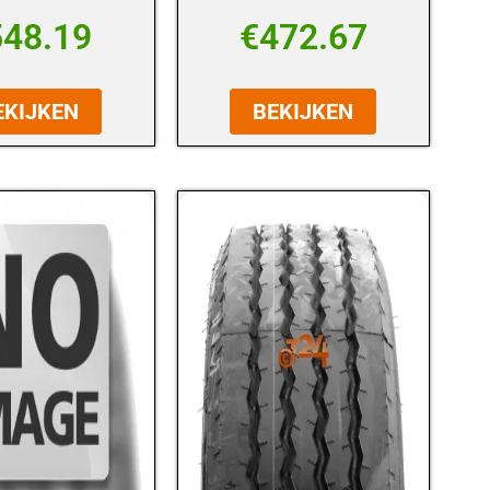
548.19
€
472.67
EKIJKEN
BEKIJKEN