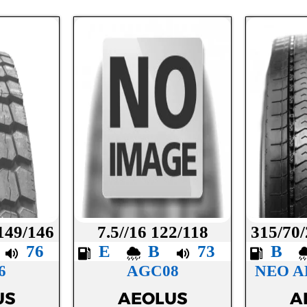
 149/146
7.5//16 122/118
315/70/
B
76
E
B
73
B
6
AGC08
NEO A
US
AEOLUS
A