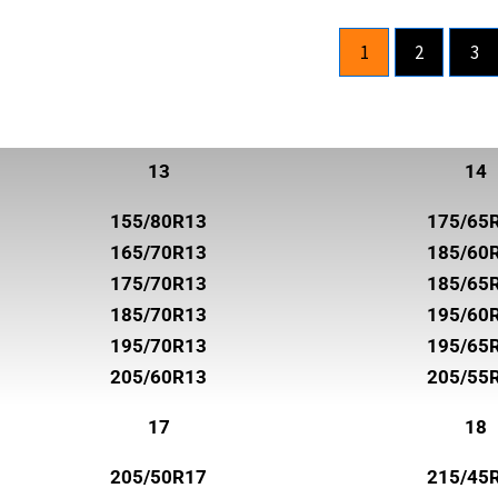
ROADHOG
1
2
3
ROADSTONE
ROTALLA
SAILUN
13
14
SEMPERIT
155/80R13
175/65
SUNNY
165/70R13
185/60
SUPERIA TIRES
175/70R13
185/65
185/70R13
195/60
SYRON
195/70R13
195/65
TOYO
205/60R13
205/55
TRELLEBORG
17
18
TRISTAR
205/50R17
215/45