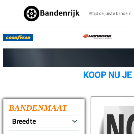
Ga
naar
Altijd de juiste banden!
de
inhoud
KOOP NU JE
BANDENMAAT