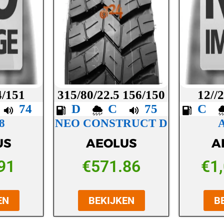
4/151
315/80/22.5 156/150
12//
B
74
D
C
75
C
8
NEO CONSTRUCT D
US
AEOLUS
A
91
€
571.86
€
1
EN
BEKIJKEN
B