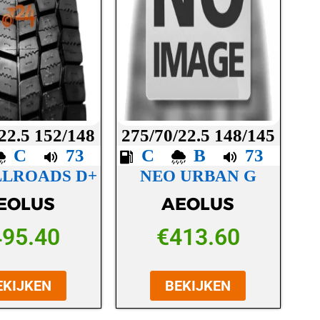
22.5 152/148
275/70/22.5 148/145
C
73
C
B
73
LLROADS D+
NEO URBAN G
EOLUS
AEOLUS
495.40
€
413.60
EKIJKEN
BEKIJKEN