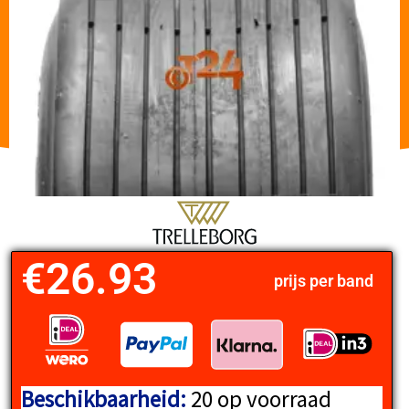
€
26.93
prijs per band
Beschikbaarheid:
20 op voorraad
TRELLEBORG