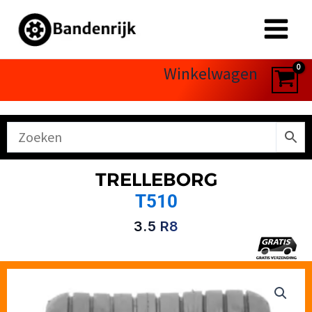
Ga
naar
de
inhoud
Winkelwagen
TRELLEBORG
T510
3.5 R8