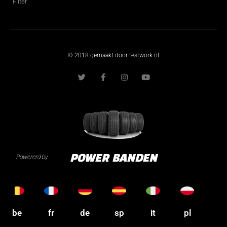
Filter
© 2018 gemaakt door testwork.nl
T
F
I
Y
w
a
n
o
i
c
s
u
t
e
t
t
t
b
a
u
e
o
g
b
r
o
r
e
k
a
-
m
f
Powererd by
POWER BANDEN
be
fr
de
sp
it
pl