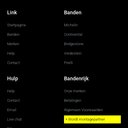
F
I
a
n
c
s
Link
Banden
e
t
b
a
o
g
Startpagina
Michelin
o
r
k
a
m
Banden
Continental
Merken
Bridgestone
Help
Vredestein
Contact
Pirelli
Hulp
Bandenrijk
Help
Onze merken
Contact
Betalingen
Email
Algemeen Voorwaarden
Live chat
+ Wordt montagepartner