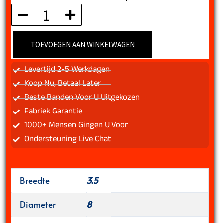
aantal
TOEVOEGEN AAN WINKELWAGEN
Levertijd 2-5 Werkdagen
Koop Nu, Betaal Later
Beste Banden Voor U Uitgekozen
Fabriek Garantie
1000+ Mensen Gingen U Voor
Ondersteuning Live Chat
Breedte
3.5
Diameter
8