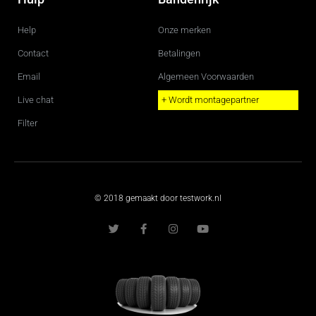
Help
Onze merken
Contact
Betalingen
Email
Algemeen Voorwaarden
Live chat
+ Wordt montagepartner
Filter
© 2018 gemaakt door testwork.nl
T
F
I
Y
w
a
n
o
i
c
s
u
t
e
t
t
t
b
a
u
e
o
g
b
r
o
r
e
k
a
-
m
f