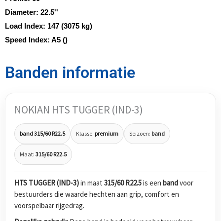
Diameter:
22.5''
Load Index:
147 (3075 kg)
Speed Index:
A5 ()
Banden informatie
NOKIAN HTS TUGGER (IND-3)
band 315/60 R22.5
Klasse:
premium
Seizoen:
band
Maat:
315/60 R22.5
HTS TUGGER (IND-3)
in maat
315/60 R22.5
is een
band
voor
bestuurders die waarde hechten aan grip, comfort en
voorspelbaar rijgedrag.