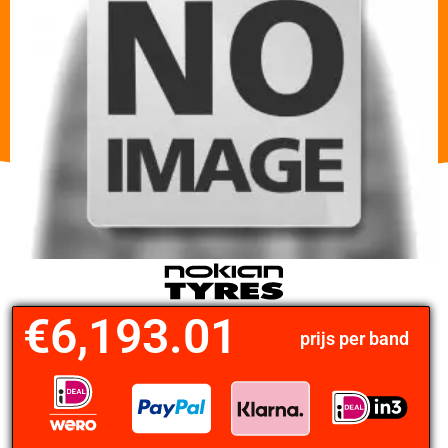
€
6,193.01
prijs per band