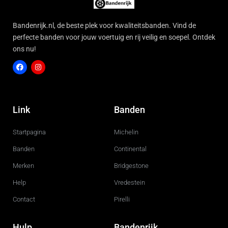
Bandenrijk.nl, de beste plek voor kwaliteitsbanden. Vind de
perfecte banden voor jouw voertuig en rij veilig en soepel. Ontdek
ons nu!
F
I
a
n
c
s
Link
Banden
e
t
b
a
o
g
Startpagina
Michelin
o
r
k
a
m
Banden
Continental
Merken
Bridgestone
Help
Vredestein
Contact
Pirelli
Hulp
Bandenrijk