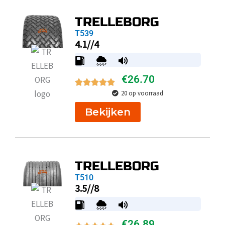
TRELLEBORG
T539
4.1//4
€
26.70
20 op voorraad
Bekijken
TRELLEBORG
T510
3.5//8
€
26.89