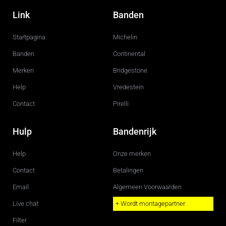
a
n
c
s
Link
Banden
e
t
b
a
o
g
Startpagina
Michelin
o
r
k
a
m
Banden
Continental
Merken
Bridgestone
Help
Vredestein
Contact
Pirelli
Hulp
Bandenrijk
Help
Onze merken
Contact
Betalingen
Email
Algemeen Voorwaarden
Live chat
+ Wordt montagepartner
Filter