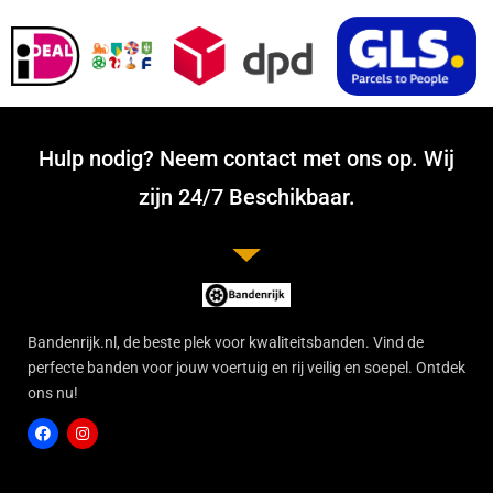
Hulp nodig? Neem contact met ons op. Wij
zijn 24/7 Beschikbaar.
Bandenrijk.nl, de beste plek voor kwaliteitsbanden. Vind de
perfecte banden voor jouw voertuig en rij veilig en soepel. Ontdek
ons nu!
F
I