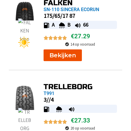
FALKEN
SN-110 SINCERA ECORUN
175/65/17 87
A
B
66
€
27.29
14 op voorraad
Bekijken
TRELLEBORG
T991
3//4
€
27.33
20 op voorraad