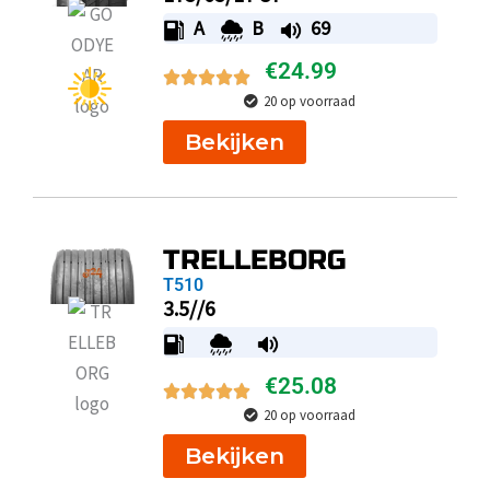
A
B
69
€
24.99
20 op voorraad
Bekijken
TRELLEBORG
T510
3.5//6
€
25.08
20 op voorraad
Bekijken