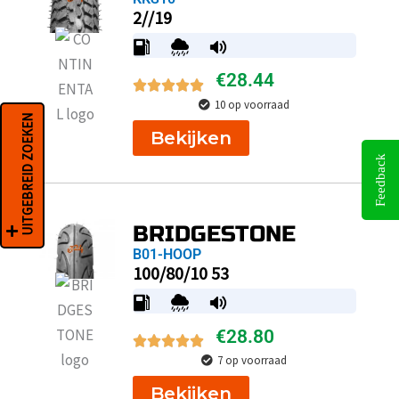
2//19
€
28.44
10 op voorraad
UITGEBREID ZOEKEN
Bekijken
Feedback
BRIDGESTONE
B01-HOOP
100/80/10 53
€
28.80
7 op voorraad
Bekijken