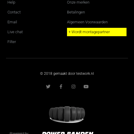
Help
Onze merken
Contact
Betalingen
Email
Algemeen Voorwaarden
Live chat
+ Wordt montagepartner
Filter
© 2018 gemaakt door testwork.nl
T
F
I
Y
w
a
n
o
i
c
s
u
t
e
t
t
t
b
a
u
e
o
g
b
r
o
r
e
k
a
-
m
f
Powererd by