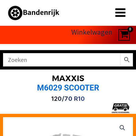
Ga
naar
de
inhoud
Winkelwagen
MAXXIS
M6029 SCOOTER
120/70 R10