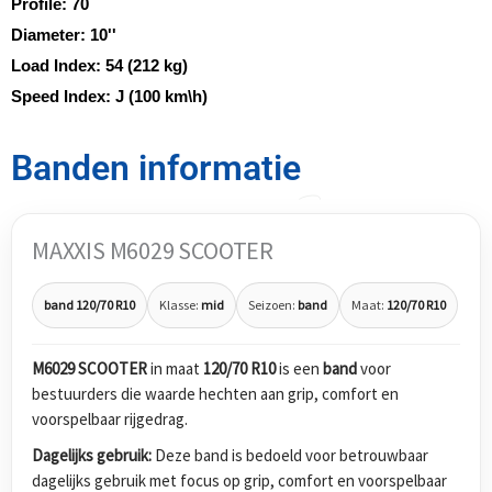
Profile:
70
Diameter:
10''
Load Index:
54 (212 kg)
Speed Index:
J (100 km\h)
Banden informatie
MAXXIS M6029 SCOOTER
band 120/70 R10
Klasse:
mid
Seizoen:
band
Maat:
120/70 R10
M6029 SCOOTER
in maat
120/70 R10
is een
band
voor
bestuurders die waarde hechten aan grip, comfort en
voorspelbaar rijgedrag.
Dagelijks gebruik:
Deze band is bedoeld voor betrouwbaar
dagelijks gebruik met focus op grip, comfort en voorspelbaar