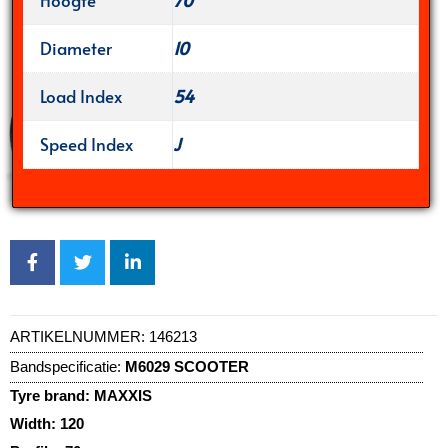
Hoogte
70
Diameter
10
Load Index
54
Speed Index
J
ARTIKELNUMMER:
146213
Bandspecificatie:
M6029 SCOOTER
Tyre brand:
MAXXIS
Width:
120