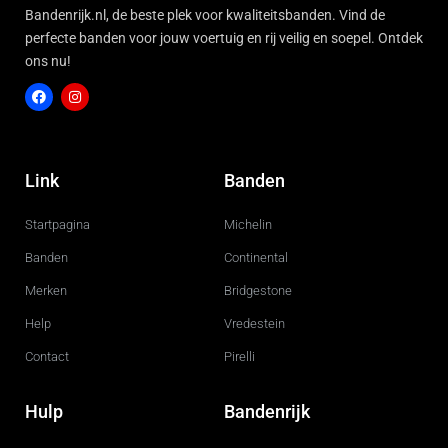
Bandenrijk.nl, de beste plek voor kwaliteitsbanden. Vind de
perfecte banden voor jouw voertuig en rij veilig en soepel. Ontdek
ons nu!
F
I
a
n
c
s
Link
Banden
e
t
b
a
o
g
Startpagina
Michelin
o
r
k
a
m
Banden
Continental
Merken
Bridgestone
Help
Vredestein
Contact
Pirelli
Hulp
Bandenrijk