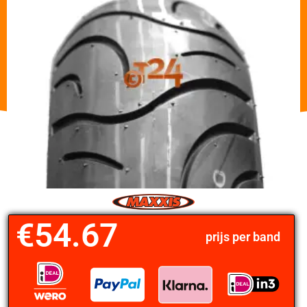
€
54.67
prijs per band