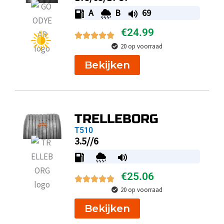
A
B
69
€
24.99
20 op voorraad
Bekijken
TRELLEBORG
T510
3.5//6
€
25.06
20 op voorraad
Bekijken