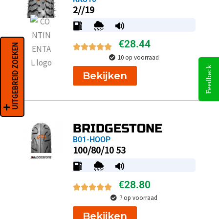
2//19
€
28.44
UITGEBREID ZOEKEN
10 op voorraad
Feedback
Bekijken
BRIDGESTONE
B01-HOOP
100/80/10 53
€
28.80
7 op voorraad
Bekijken