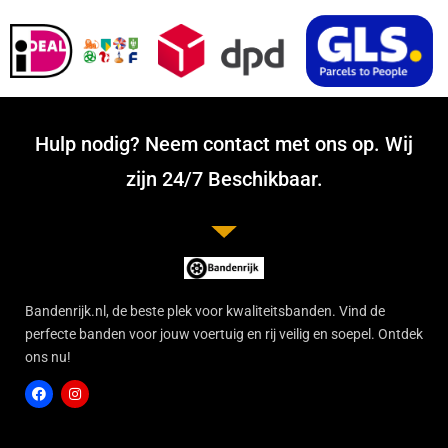
Hulp nodig? Neem contact met ons op. Wij
zijn 24/7 Beschikbaar.
Bandenrijk.nl, de beste plek voor kwaliteitsbanden. Vind de
perfecte banden voor jouw voertuig en rij veilig en soepel. Ontdek
ons nu!
F
I