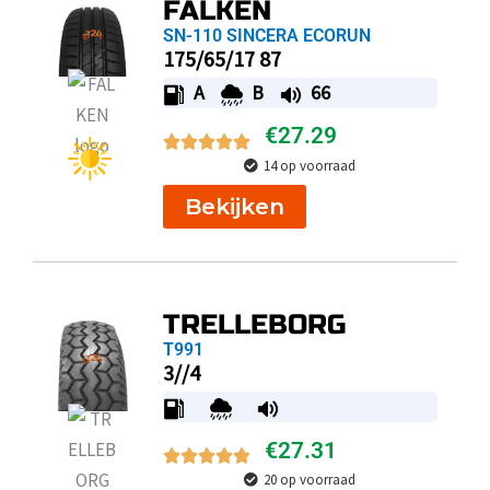
FALKEN
SN-110 SINCERA ECORUN
175/65/17 87
A
B
66
€
27.29
14 op voorraad
Bekijken
TRELLEBORG
T991
3//4
€
27.31
20 op voorraad