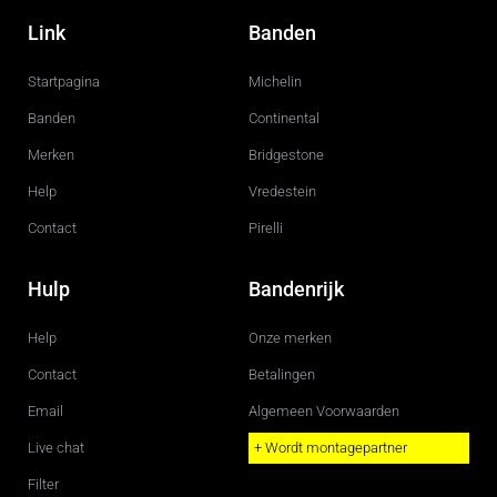
a
n
c
s
Link
Banden
e
t
b
a
o
g
Startpagina
Michelin
o
r
k
a
m
Banden
Continental
Merken
Bridgestone
Help
Vredestein
Contact
Pirelli
Hulp
Bandenrijk
Help
Onze merken
Contact
Betalingen
Email
Algemeen Voorwaarden
Live chat
+ Wordt montagepartner
Filter