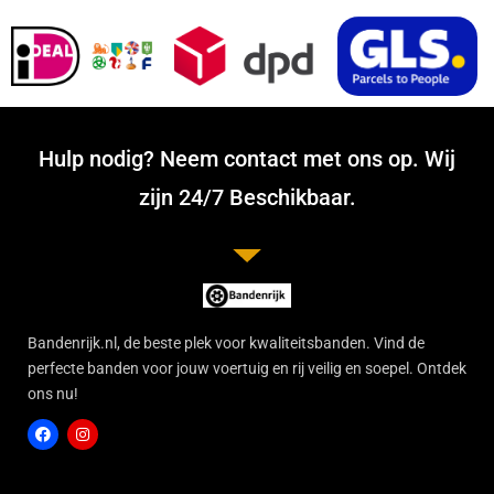
Hulp nodig? Neem contact met ons op. Wij
zijn 24/7 Beschikbaar.
Bandenrijk.nl, de beste plek voor kwaliteitsbanden. Vind de
perfecte banden voor jouw voertuig en rij veilig en soepel. Ontdek
ons nu!
F
I