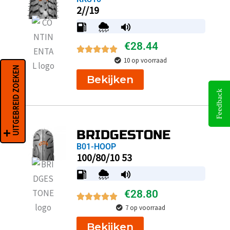
2//19
€
28.44
10 op voorraad
UITGEBREID ZOEKEN
Bekijken
Feedback
BRIDGESTONE
B01-HOOP
100/80/10 53
€
28.80
7 op voorraad
Bekijken