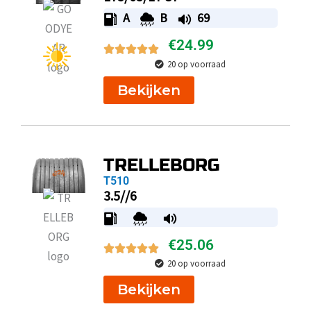
A
B
69
€
24.99
20 op voorraad
Bekijken
TRELLEBORG
T510
3.5//6
€
25.06
20 op voorraad
Bekijken