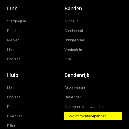
a
n
c
s
Link
Banden
e
t
b
a
o
g
Startpagina
Michelin
o
r
k
a
m
Banden
Continental
Merken
Bridgestone
Help
Vredestein
Contact
Pirelli
Hulp
Bandenrijk
Help
Onze merken
Contact
Betalingen
Email
Algemeen Voorwaarden
Live chat
+ Wordt montagepartner
Filter