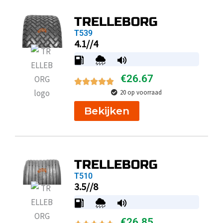
TRELLEBORG
T539
4.1//4
€
26.67
20 op voorraad
Bekijken
TRELLEBORG
T510
3.5//8
€
26.85