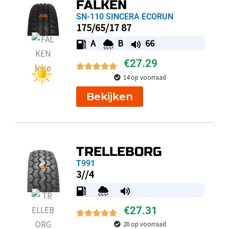
FALKEN
SN-110 SINCERA ECORUN
175/65/17 87
A
B
66
€
27.29
14 op voorraad
Bekijken
TRELLEBORG
T991
3//4
€
27.31
20 op voorraad