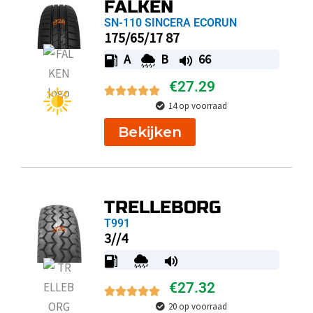
FALKEN
SN-110 SINCERA ECORUN
175/65/17 87
A
B
66
€
27.29
14 op voorraad
Bekijken
TRELLEBORG
T991
3//4
€
27.32
20 op voorraad