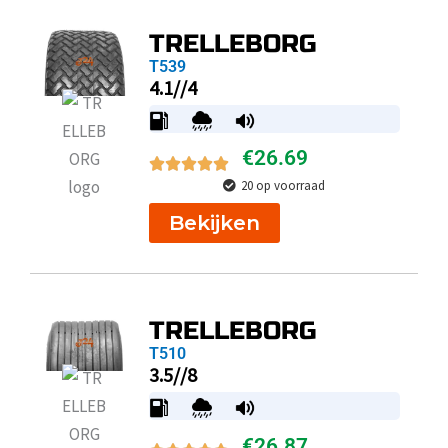
TRELLEBORG
T539
4.1//4
€
26.69
20 op voorraad
Bekijken
TRELLEBORG
T510
3.5//8
€
26.87