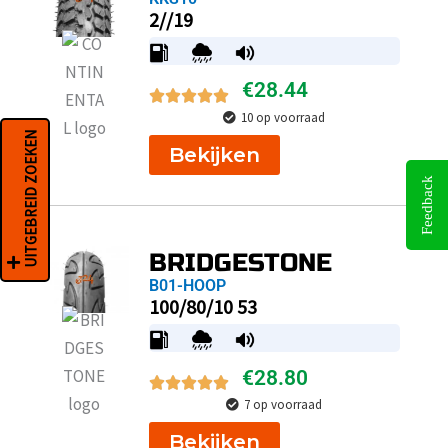
2//19
€
28.44
10 op voorraad
UITGEBREID ZOEKEN
Bekijken
Feedback
BRIDGESTONE
B01-HOOP
100/80/10 53
€
28.80
7 op voorraad
Bekijken