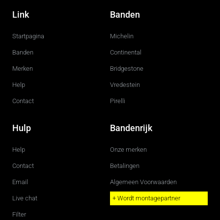
a
n
c
s
Link
Banden
e
t
b
a
o
g
Startpagina
Michelin
o
r
k
a
m
Banden
Continental
Merken
Bridgestone
Help
Vredestein
Contact
Pirelli
Hulp
Bandenrijk
Help
Onze merken
Contact
Betalingen
Email
Algemeen Voorwaarden
Live chat
+ Wordt montagepartner
Filter