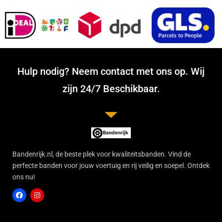
Hulp nodig? Neem contact met ons op. Wij
zijn 24/7 Beschikbaar.
Bandenrijk.nl, de beste plek voor kwaliteitsbanden. Vind de
perfecte banden voor jouw voertuig en rij veilig en soepel. Ontdek
ons nu!
F
I