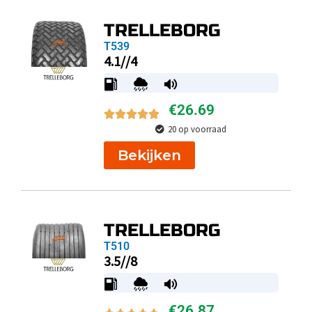
TRELLEBORG
T539
4.1//4
€
26.69
20 op voorraad
Bekijken
TRELLEBORG
T510
3.5//8
€
26.87