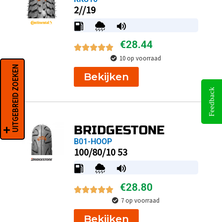
2//19
€
28.44
10 op voorraad
UITGEBREID ZOEKEN
Bekijken
Feedback
BRIDGESTONE
B01-HOOP
100/80/10 53
€
28.80
7 op voorraad
Bekijken