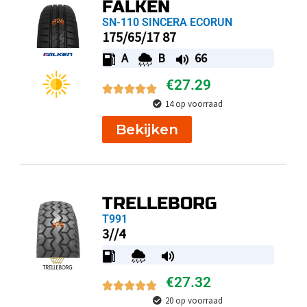
FALKEN
SN-110 SINCERA ECORUN
175/65/17 87
A
B
66
€
27.29
14 op voorraad
Bekijken
TRELLEBORG
T991
3//4
€
27.32
20 op voorraad