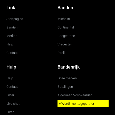
a
n
c
s
Link
Banden
e
t
b
a
o
g
Startpagina
Michelin
o
r
k
a
m
Banden
Continental
Merken
Bridgestone
Help
Vredestein
Contact
Pirelli
Hulp
Bandenrijk
Help
Onze merken
Contact
Betalingen
Email
Algemeen Voorwaarden
Live chat
+ Wordt montagepartner
Filter