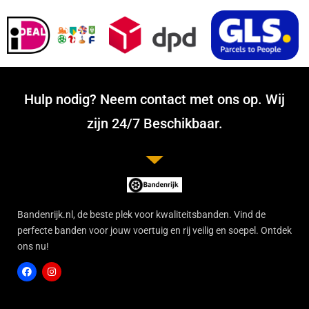
Hulp nodig? Neem contact met ons op. Wij
zijn 24/7 Beschikbaar.
Bandenrijk.nl, de beste plek voor kwaliteitsbanden. Vind de
perfecte banden voor jouw voertuig en rij veilig en soepel. Ontdek
ons nu!
F
I