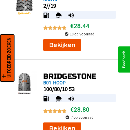
2//19
€
28.44
10 op voorraad
UITGEBREID ZOEKEN
Bekijken
Feedback
BRIDGESTONE
B01-HOOP
100/80/10 53
€
28.80
7 op voorraad
Bekijken