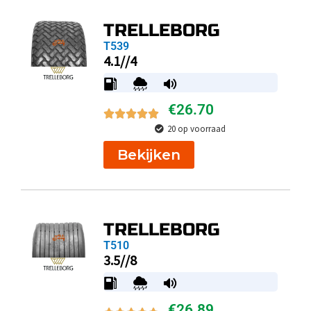
TRELLEBORG
T539
4.1//4
€
26.70
20 op voorraad
Bekijken
TRELLEBORG
T510
3.5//8
€
26.89