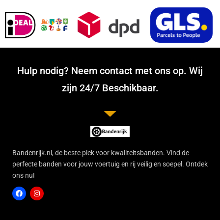
Hulp nodig? Neem contact met ons op. Wij
zijn 24/7 Beschikbaar.
Bandenrijk.nl, de beste plek voor kwaliteitsbanden. Vind de
perfecte banden voor jouw voertuig en rij veilig en soepel. Ontdek
ons nu!
F
I