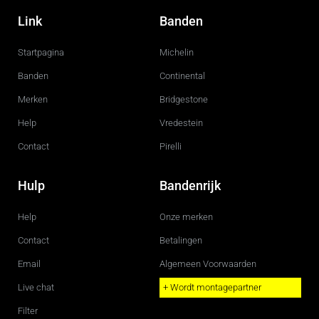
a
n
c
s
Link
Banden
e
t
b
a
o
g
Startpagina
Michelin
o
r
k
a
m
Banden
Continental
Merken
Bridgestone
Help
Vredestein
Contact
Pirelli
Hulp
Bandenrijk
Help
Onze merken
Contact
Betalingen
Email
Algemeen Voorwaarden
Live chat
+ Wordt montagepartner
Filter