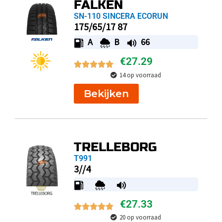
FALKEN
SN-110 SINCERA ECORUN
175/65/17 87
A
B
66
€
27.29
14 op voorraad
Bekijken
TRELLEBORG
T991
3//4
€
27.33
20 op voorraad