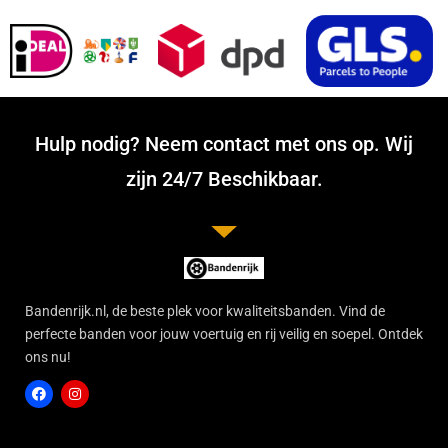
Hulp nodig? Neem contact met ons op. Wij
zijn 24/7 Beschikbaar.
Bandenrijk.nl, de beste plek voor kwaliteitsbanden. Vind de
perfecte banden voor jouw voertuig en rij veilig en soepel. Ontdek
ons nu!
F
I