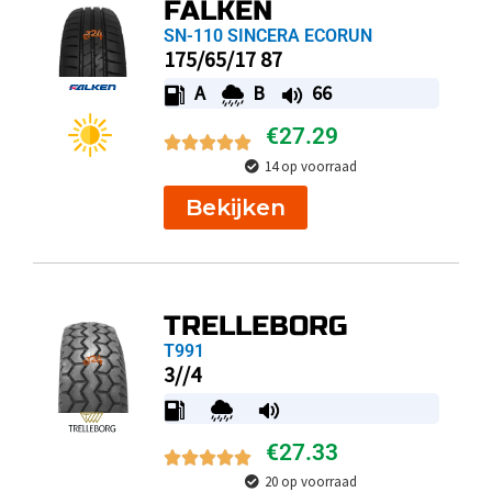
FALKEN
SN-110 SINCERA ECORUN
175/65/17 87
A
B
66
€
27.29
14 op voorraad
Bekijken
TRELLEBORG
T991
3//4
€
27.33
20 op voorraad