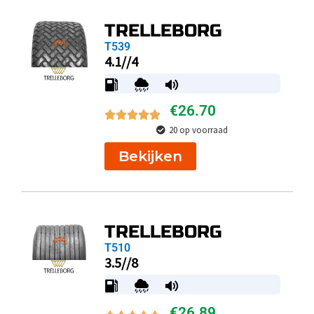
TRELLEBORG
T539
4.1//4
€
26.70
20 op voorraad
Bekijken
TRELLEBORG
T510
3.5//8
€
26.89