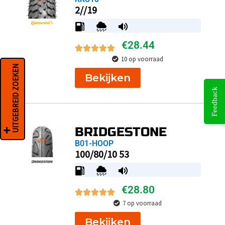
2//19
€
28.44
10 op voorraad
UITGEBREID ZOEKEN
Bekijken
Feedback
BRIDGESTONE
B01-HOOP
100/80/10 53
€
28.80
7 op voorraad
Bekijken