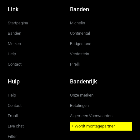
a
n
c
s
Link
Banden
e
t
b
a
o
g
Startpagina
Michelin
o
r
k
a
m
Banden
Continental
Merken
Bridgestone
Help
Vredestein
Contact
Pirelli
Hulp
Bandenrijk
Help
Onze merken
Contact
Betalingen
Email
Algemeen Voorwaarden
Live chat
+ Wordt montagepartner
Filter