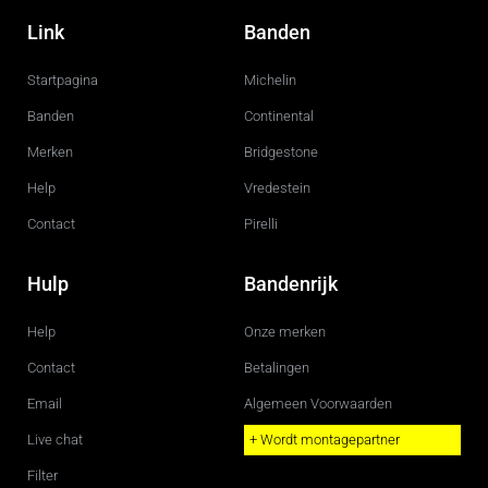
a
n
c
s
Link
Banden
e
t
b
a
o
g
Startpagina
Michelin
o
r
k
a
m
Banden
Continental
Merken
Bridgestone
Help
Vredestein
Contact
Pirelli
Hulp
Bandenrijk
Help
Onze merken
Contact
Betalingen
Email
Algemeen Voorwaarden
Live chat
+ Wordt montagepartner
Filter