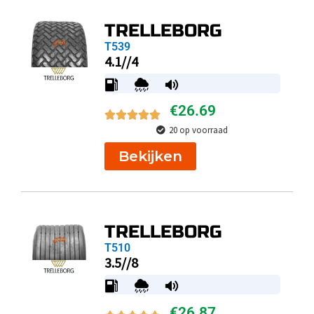
TRELLEBORG
T539
4.1//4
€
26.69
20 op voorraad
Bekijken
TRELLEBORG
T510
3.5//8
€
26.87