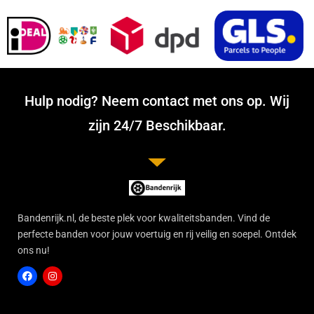
Hulp nodig? Neem contact met ons op. Wij
zijn 24/7 Beschikbaar.
Bandenrijk.nl, de beste plek voor kwaliteitsbanden. Vind de
perfecte banden voor jouw voertuig en rij veilig en soepel. Ontdek
ons nu!
F
I