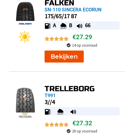
FALKEN
SN-110 SINCERA ECORUN
175/65/17 87
A
B
66
€
27.29
14 op voorraad
Bekijken
TRELLEBORG
T991
3//4
€
27.32
20 op voorraad