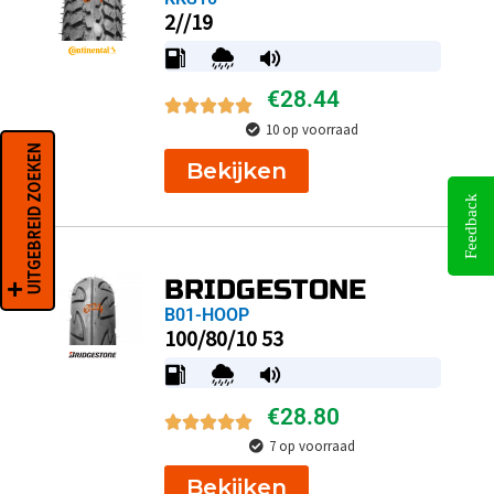
2//19
€
28.44
10 op voorraad
UITGEBREID ZOEKEN
Bekijken
Feedback
BRIDGESTONE
B01-HOOP
100/80/10 53
€
28.80
7 op voorraad
Bekijken