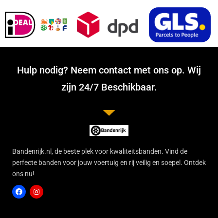
Hulp nodig? Neem contact met ons op. Wij
zijn 24/7 Beschikbaar.
Bandenrijk.nl, de beste plek voor kwaliteitsbanden. Vind de
perfecte banden voor jouw voertuig en rij veilig en soepel. Ontdek
ons nu!
F
I