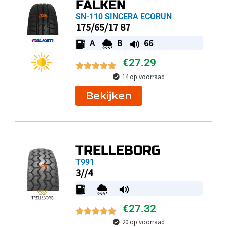
FALKEN
SN-110 SINCERA ECORUN
175/65/17 87
A
B
66
€
27.29
14 op voorraad
Bekijken
TRELLEBORG
T991
3//4
€
27.32
20 op voorraad