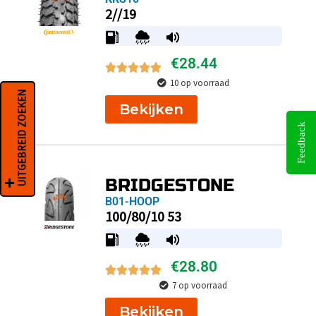
2//19
€
28.44
10 op voorraad
UITGEBREID ZOEKEN
Bekijken
Feedback
BRIDGESTONE
B01-HOOP
100/80/10 53
€
28.80
7 op voorraad
Bekijken