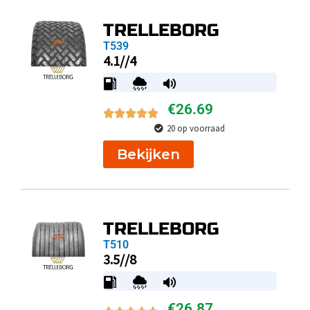
TRELLEBORG
T539
4.1//4
€
26.69
20 op voorraad
Bekijken
TRELLEBORG
T510
3.5//8
€
26.87