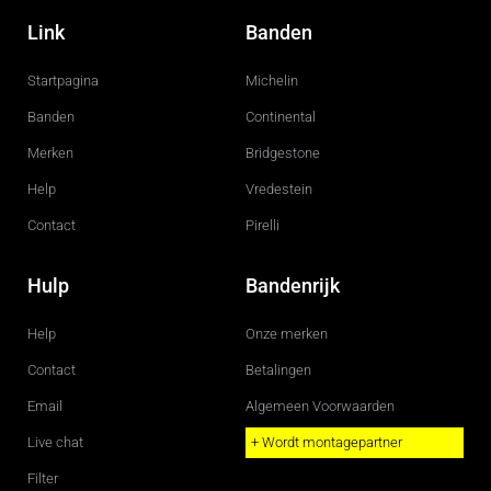
a
n
c
s
Link
Banden
e
t
b
a
o
g
Startpagina
Michelin
o
r
k
a
m
Banden
Continental
Merken
Bridgestone
Help
Vredestein
Contact
Pirelli
Hulp
Bandenrijk
Help
Onze merken
Contact
Betalingen
Email
Algemeen Voorwaarden
Live chat
+ Wordt montagepartner
Filter