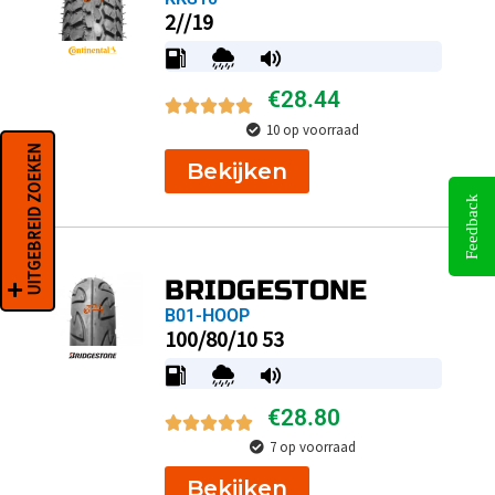
2//19
€
28.44
10 op voorraad
UITGEBREID ZOEKEN
Bekijken
Feedback
BRIDGESTONE
B01-HOOP
100/80/10 53
€
28.80
7 op voorraad
Bekijken