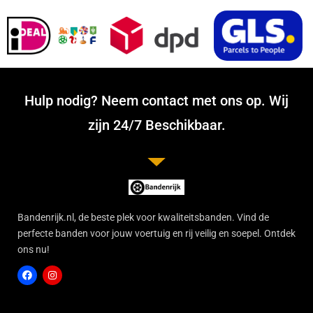
Hulp nodig? Neem contact met ons op. Wij
zijn 24/7 Beschikbaar.
Bandenrijk.nl, de beste plek voor kwaliteitsbanden. Vind de
perfecte banden voor jouw voertuig en rij veilig en soepel. Ontdek
ons nu!
F
I