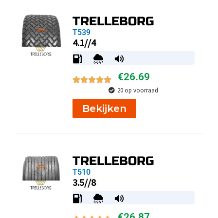
TRELLEBORG
T539
4.1//4
€
26.69
20 op voorraad
Bekijken
TRELLEBORG
T510
3.5//8
€
26.87