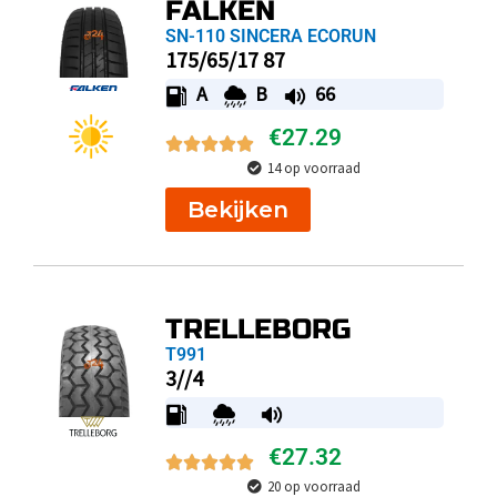
FALKEN
SN-110 SINCERA ECORUN
175/65/17 87
A
B
66
€
27.29
14 op voorraad
Bekijken
TRELLEBORG
T991
3//4
€
27.32
20 op voorraad