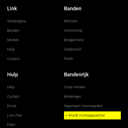
a
n
c
s
Link
Banden
e
t
b
a
o
g
Startpagina
Michelin
o
r
k
a
m
Banden
Continental
Merken
Bridgestone
Help
Vredestein
Contact
Pirelli
Hulp
Bandenrijk
Help
Onze merken
Contact
Betalingen
Email
Algemeen Voorwaarden
Live chat
+ Wordt montagepartner
Filter