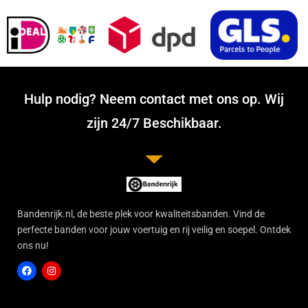
Hulp nodig? Neem contact met ons op. Wij
zijn 24/7 Beschikbaar.
Bandenrijk.nl, de beste plek voor kwaliteitsbanden. Vind de
perfecte banden voor jouw voertuig en rij veilig en soepel. Ontdek
ons nu!
F
I