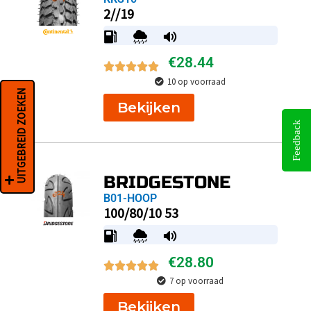
2//19
€
28.44
10 op voorraad
UITGEBREID ZOEKEN
Bekijken
Feedback
BRIDGESTONE
B01-HOOP
100/80/10 53
€
28.80
7 op voorraad
Bekijken