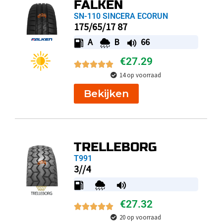
FALKEN
SN-110 SINCERA ECORUN
175/65/17 87
A
B
66
€
27.29
14 op voorraad
Bekijken
TRELLEBORG
T991
3//4
€
27.32
20 op voorraad