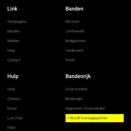
a
n
c
s
Link
Banden
e
t
b
a
o
g
Startpagina
Michelin
o
r
k
a
m
Banden
Continental
Merken
Bridgestone
Help
Vredestein
Contact
Pirelli
Hulp
Bandenrijk
Help
Onze merken
Contact
Betalingen
Email
Algemeen Voorwaarden
Live chat
+ Wordt montagepartner
Filter