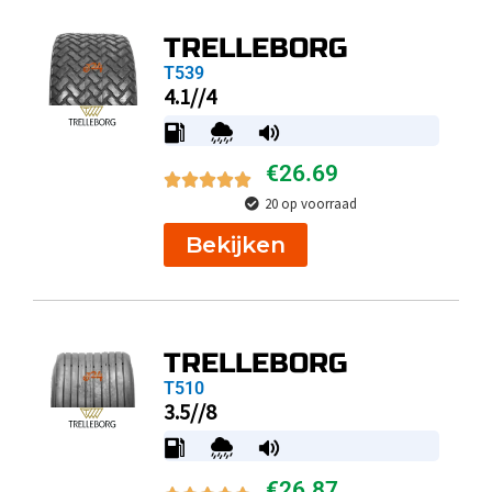
TRELLEBORG
T539
4.1//4
€
26.69
20 op voorraad
Bekijken
TRELLEBORG
T510
3.5//8
€
26.87