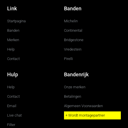
a
n
c
s
Link
Banden
e
t
b
a
o
g
Startpagina
Michelin
o
r
k
a
m
Banden
Continental
Merken
Bridgestone
Help
Vredestein
Contact
Pirelli
Hulp
Bandenrijk
Help
Onze merken
Contact
Betalingen
Email
Algemeen Voorwaarden
Live chat
+ Wordt montagepartner
Filter