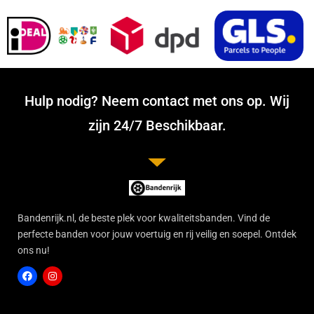
Hulp nodig? Neem contact met ons op. Wij
zijn 24/7 Beschikbaar.
Bandenrijk.nl, de beste plek voor kwaliteitsbanden. Vind de
perfecte banden voor jouw voertuig en rij veilig en soepel. Ontdek
ons nu!
F
I