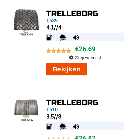
TRELLEBORG
T539
4.1//4
€
26.69
20 op voorraad
Bekijken
TRELLEBORG
T510
3.5//8
€
26.87