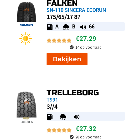
FALKEN
SN-110 SINCERA ECORUN
175/65/17 87
A
B
66
€
27.29
14 op voorraad
Bekijken
TRELLEBORG
T991
3//4
€
27.32
20 op voorraad