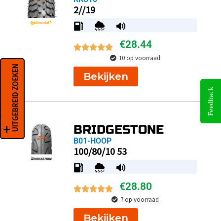
2//19
€
28.44
10 op voorraad
UITGEBREID ZOEKEN
Bekijken
Feedback
BRIDGESTONE
B01-HOOP
100/80/10 53
€
28.80
7 op voorraad
Bekijken