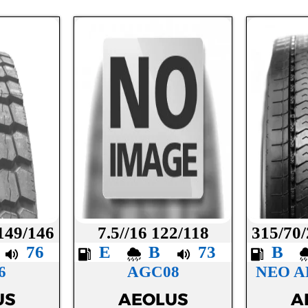
 149/146
7.5//16 122/118
315/70/
B
76
E
B
73
B
6
AGC08
NEO A
US
AEOLUS
A