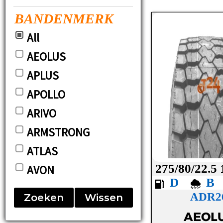
BANDENMERK
All
AEOLUS
APLUS
APOLLO
ARIVO
ARMSTRONG
ATLAS
275/80/22.5
AVON
D
BARUM
ADR2
Zoeken
Wissen
BF-GOODRICH
AEOL