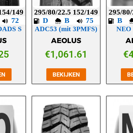
 154/149
295/80/22.5 152/149
295/80/
C
72
D
B
75
B
OADS S
ADC53 (mit 3PMFS)
NEO
US
AEOLUS
A
25
€
1,061.61
€
EN
BEKIJKEN
B