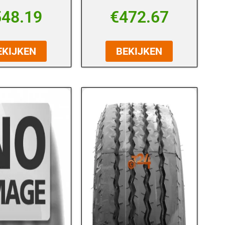
548.19
€
472.67
EKIJKEN
BEKIJKEN