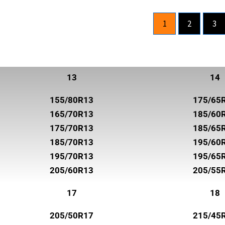
ROADHOG
1
2
3
ROADSTONE
ROTALLA
SAILUN
13
14
SEMPERIT
155/80R13
175/65
SUNNY
165/70R13
185/60
SUPERIA TIRES
175/70R13
185/65
185/70R13
195/60
SYRON
195/70R13
195/65
TOYO
205/60R13
205/55
TRELLEBORG
17
18
TRISTAR
205/50R17
215/45