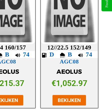
Feedback
24 160/157
12//22.5 152/149
B
74
D
B
74
AGC08
AGC08
EOLUS
AEOLUS
,215.37
€
1,052.97
EKIJKEN
BEKIJKEN