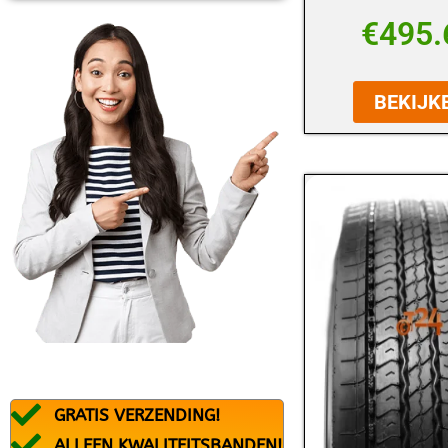
BFGOODRICH
€
495.
BLACK ARROW
BRIDGESTONE
BEKIJK
CONTINENTAL
DEBICA
DUNLOP
DURATURN
FALKEN
FEDERAL
FIREMAX
FIRESTONE
GRATIS VERZENDING!
FORTUNA
ALLEEN KWALITEITSBANDEN!