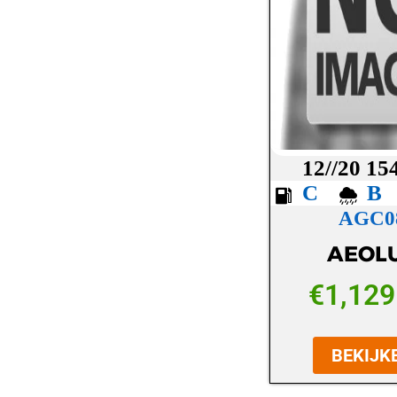
LASSA
LAUFENN
MAXXIS
MICHELIN
MICKEY THOMPSON
12//20 15
MINERVA
C
AGC0
NANKANG
AEOL
NEXEN
NOKIAN
€
1,129
OVATION
BEKIJK
PETLAS
PIRELLI