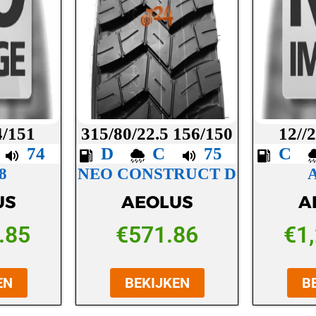
4/151
315/80/22.5 156/150
12//
B
74
D
C
75
C
8
NEO CONSTRUCT D
US
AEOLUS
A
.85
€
571.86
€
1
EN
BEKIJKEN
B