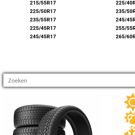
UNIROYAL
215/55R17
225/40
VREDESTEIN
225/50R17
235/50
235/55R17
245/45
WANLI
225/45R17
255/55
WESTLAKE
245/45R17
265/60
YOKOHAMA