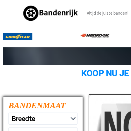
Ga
naar
Altijd de juiste banden!
de
inhoud
KOOP NU JE
BANDENMAAT