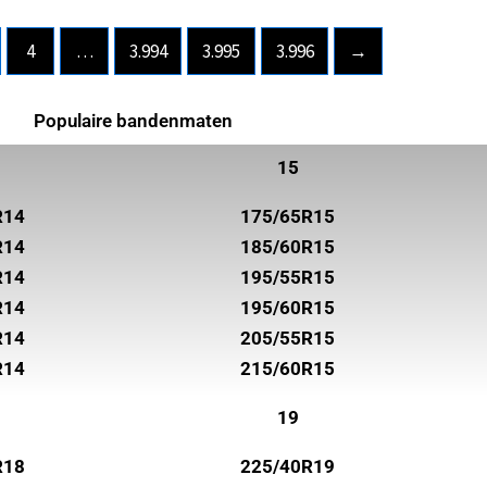
4
…
3.994
3.995
3.996
→
Populaire bandenmaten
15
R14
175/65R15
R14
185/60R15
R14
195/55R15
R14
195/60R15
R14
205/55R15
R14
215/60R15
19
R18
225/40R19