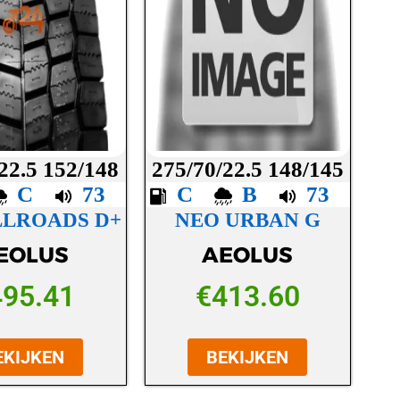
22.5 152/148
275/70/22.5 148/145
C
73
C
B
73
LLROADS D+
NEO URBAN G
EOLUS
AEOLUS
495.41
€
413.60
EKIJKEN
BEKIJKEN