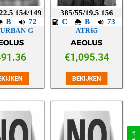
22.5 154/149
385/55/19.5 156
B
72
C
B
73
 URBAN G
ATR65
EOLUS
AEOLUS
491.36
€
1,095.34
EKIJKEN
BEKIJKEN