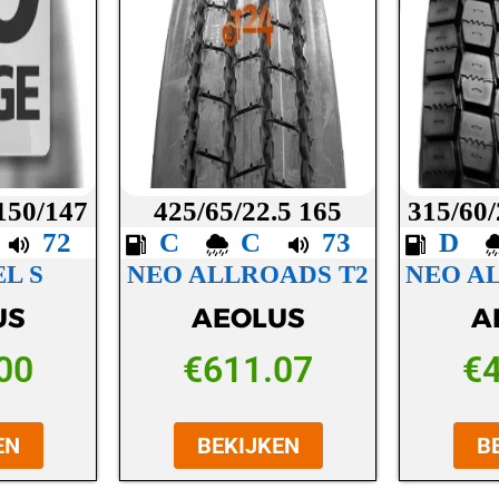
 150/147
425/65/22.5 165
315/60/
C
72
C
C
73
D
L S
NEO ALLROADS T2
NEO A
US
AEOLUS
A
00
€
611.07
€
EN
BEKIJKEN
B