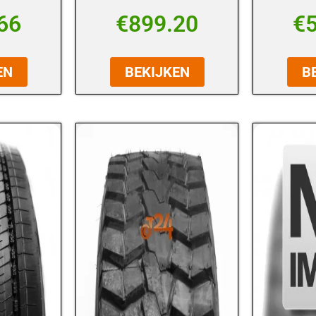
66
€
899.20
€
EN
BEKIJKEN
B