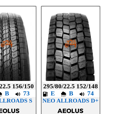
22.5 156/150
295/80/22.5 152/148
B
73
E
B
74
LLROADS S
NEO ALLROADS D+
EOLUS
AEOLUS