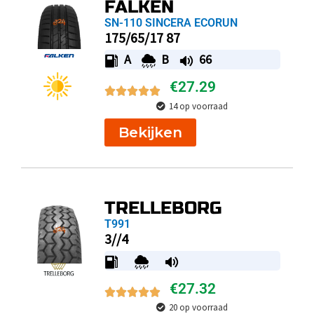
FALKEN
SN-110 SINCERA ECORUN
175/65/17 87
A
B
66
€
27.29
14 op voorraad
Bekijken
TRELLEBORG
T991
3//4
€
27.32
20 op voorraad