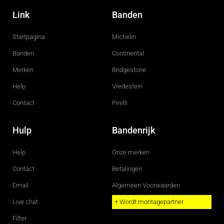
a
n
c
s
Link
Banden
e
t
b
a
o
g
Startpagina
Michelin
o
r
k
a
m
Banden
Continental
Merken
Bridgestone
Help
Vredestein
Contact
Pirelli
Hulp
Bandenrijk
Help
Onze merken
Contact
Betalingen
Email
Algemeen Voorwaarden
Live chat
+ Wordt montagepartner
Filter