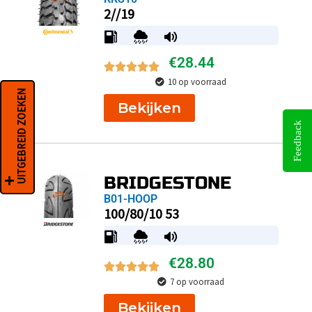
2//19
€
28.44
10 op voorraad
UITGEBREID ZOEKEN
Bekijken
Feedback
BRIDGESTONE
B01-HOOP
100/80/10 53
€
28.80
7 op voorraad
Bekijken