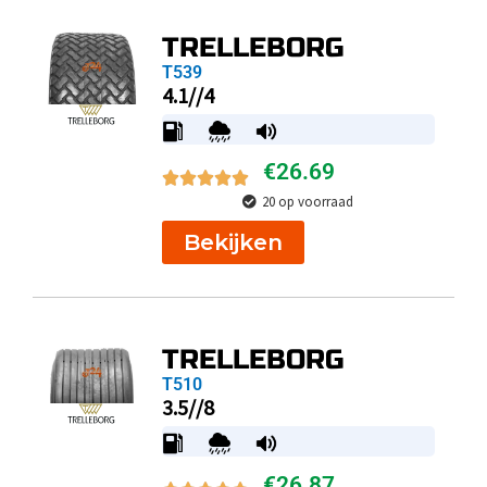
TRELLEBORG
T539
4.1//4
€
26.69
20 op voorraad
Bekijken
TRELLEBORG
T510
3.5//8
€
26.87