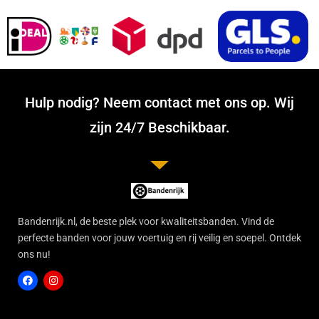
Hulp nodig? Neem contact met ons op. Wij
zijn 24/7 Beschikbaar.
Bandenrijk.nl, de beste plek voor kwaliteitsbanden. Vind de
perfecte banden voor jouw voertuig en rij veilig en soepel. Ontdek
ons nu!
F
I