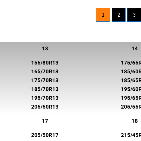
ROADHOG
1
2
3
ROADSTONE
ROTALLA
SAILUN
13
14
SEMPERIT
155/80R13
175/65
SUNNY
165/70R13
185/60
SUPERIA TIRES
175/70R13
185/65
185/70R13
195/60
SYRON
195/70R13
195/65
TOYO
205/60R13
205/55
TRELLEBORG
17
18
TRISTAR
205/50R17
215/45