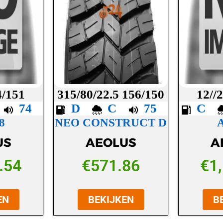
4/151
315/80/22.5 156/150
12//
B
74
D
C
75
C
8
NEO CONSTRUCT D
US
AEOLUS
A
.54
€
571.86
€
1
EN
BEKIJKEN
B