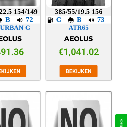
22.5 154/149
385/55/19.5 156
B
72
C
B
73
 URBAN G
ATR65
EOLUS
AEOLUS
491.36
€
1,041.02
EKIJKEN
BEKIJKEN