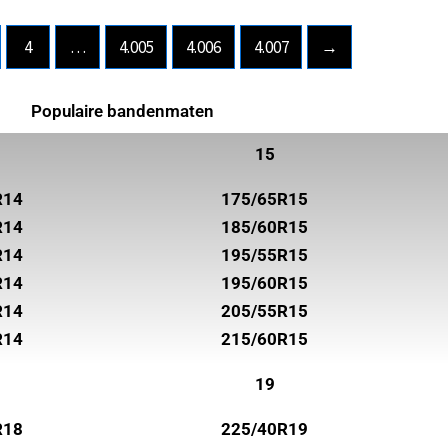
4
…
4.005
4.006
4.007
→
Populaire bandenmaten
15
R14
175/65R15
R14
185/60R15
R14
195/55R15
R14
195/60R15
R14
205/55R15
R14
215/60R15
19
R18
225/40R19