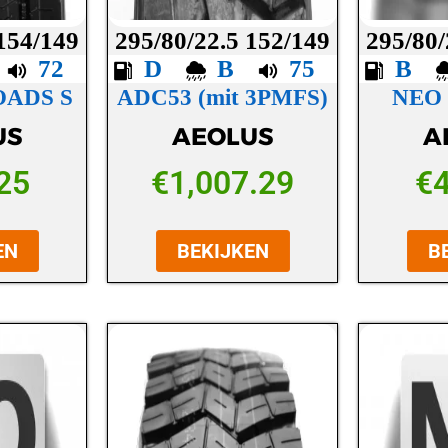
 154/149
295/80/22.5 152/149
295/80/
C
72
D
B
75
B
OADS S
ADC53 (mit 3PMFS)
NEO
US
AEOLUS
A
25
€
1,007.29
€
EN
BEKIJKEN
B