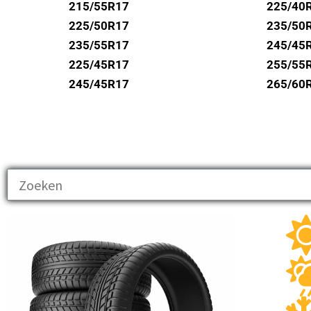
UNIROYAL
215/55R17
225/40
VREDESTEIN
225/50R17
235/50
235/55R17
245/45
WANLI
225/45R17
255/55
WESTLAKE
245/45R17
265/60
YOKOHAMA