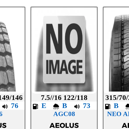
 149/146
7.5//16 122/118
315/70/
B
76
E
B
73
B
6
AGC08
NEO A
US
AEOLUS
A