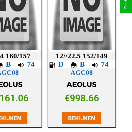
Feedback
24 160/157
12//22.5 152/149
B
74
D
B
74
AGC08
AGC08
EOLUS
AEOLUS
,161.06
€
998.66
EKIJKEN
BEKIJKEN