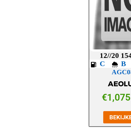
LASSA
LAUFENN
MAXXIS
MICHELIN
MICKEY THOMPSON
12//20 15
MINERVA
C
AGC0
NANKANG
AEOL
NEXEN
NOKIAN
€
1,075
OVATION
BEKIJK
PETLAS
PIRELLI