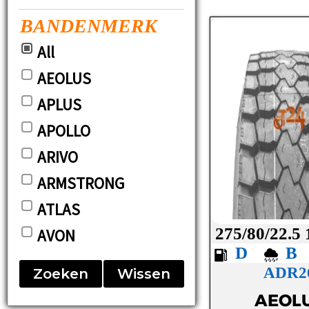
BANDENMERK
All
AEOLUS
APLUS
APOLLO
ARIVO
ARMSTRONG
ATLAS
275/80/22.5
AVON
D
BARUM
ADR2
Zoeken
Wissen
BF-GOODRICH
AEOL