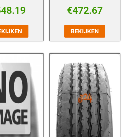
548.19
€
472.67
EKIJKEN
BEKIJKEN