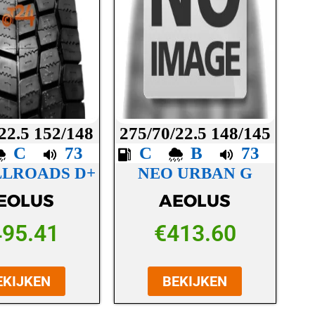
22.5 152/148
275/70/22.5 148/145
C
73
C
B
73
LLROADS D+
NEO URBAN G
EOLUS
AEOLUS
495.41
€
413.60
EKIJKEN
BEKIJKEN