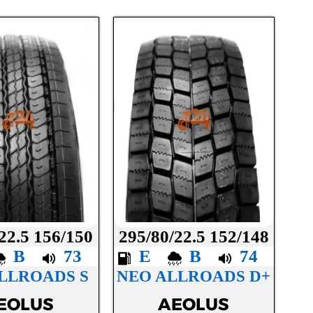
22.5 156/150
295/80/22.5 152/148
B
73
E
B
74
LLROADS S
NEO ALLROADS D+
EOLUS
AEOLUS