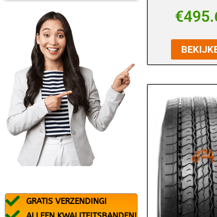
BFGOODRICH
€
495.
BLACK ARROW
BRIDGESTONE
BEKIJK
CONTINENTAL
DEBICA
DUNLOP
DURATURN
FALKEN
FEDERAL
FIREMAX
FIRESTONE
GRATIS VERZENDING!
FORTUNA
ALLEEN KWALITEITSBANDEN!