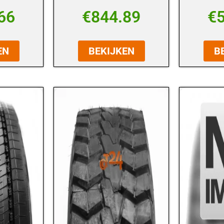
66
€
844.89
€
EN
BEKIJKEN
B