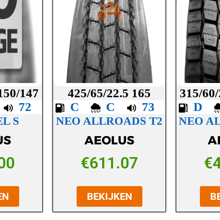
 150/147
425/65/22.5 165
315/60/
C
72
C
C
73
D
L S
NEO ALLROADS T2
NEO A
US
AEOLUS
A
00
€
611.07
€
EN
BEKIJKEN
B