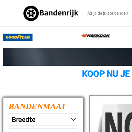
Ga
naar
Altijd de juiste banden!
de
inhoud
KOOP NU JE
BANDENMAAT