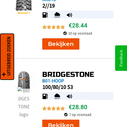
2//19
€
28.44
10 op voorraad
UITGEBREID ZOEKEN
Bekijken
Feedback
BRIDGESTONE
B01-HOOP
100/80/10 53
€
28.80
7 op voorraad
Bekijken