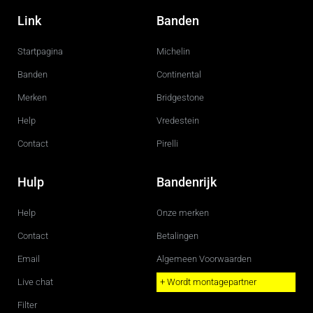
a
n
c
s
Link
Banden
e
t
b
a
o
g
Startpagina
Michelin
o
r
k
a
m
Banden
Continental
Merken
Bridgestone
Help
Vredestein
Contact
Pirelli
Hulp
Bandenrijk
Help
Onze merken
Contact
Betalingen
Email
Algemeen Voorwaarden
Live chat
+ Wordt montagepartner
Filter