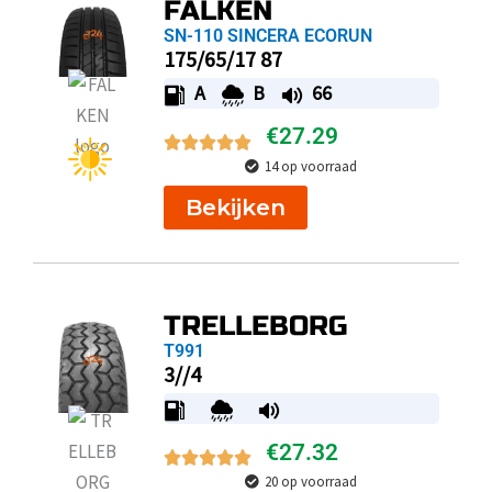
FALKEN
SN-110 SINCERA ECORUN
175/65/17 87
A
B
66
€
27.29
14 op voorraad
Bekijken
TRELLEBORG
T991
3//4
€
27.32
20 op voorraad