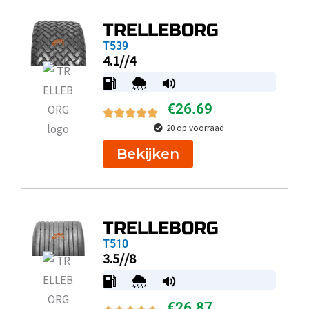
TRELLEBORG
T539
4.1//4
€
26.69
20 op voorraad
Bekijken
TRELLEBORG
T510
3.5//8
€
26.87