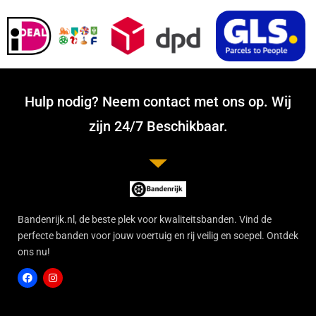
Hulp nodig? Neem contact met ons op. Wij
zijn 24/7 Beschikbaar.
Bandenrijk.nl, de beste plek voor kwaliteitsbanden. Vind de
perfecte banden voor jouw voertuig en rij veilig en soepel. Ontdek
ons nu!
F
I