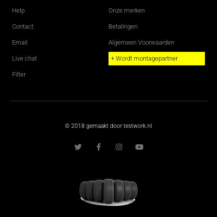
Help
Onze merken
Contact
Betalingen
Email
Algemeen Voorwaarden
Live chat
+ Wordt montagepartner
Filter
© 2018 gemaakt door testwork.nl
T
F
I
Y
w
a
n
o
i
c
s
u
t
e
t
t
t
b
a
u
e
o
g
b
r
o
r
e
k
a
-
m
f