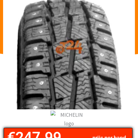
€
247.99
prijs per band