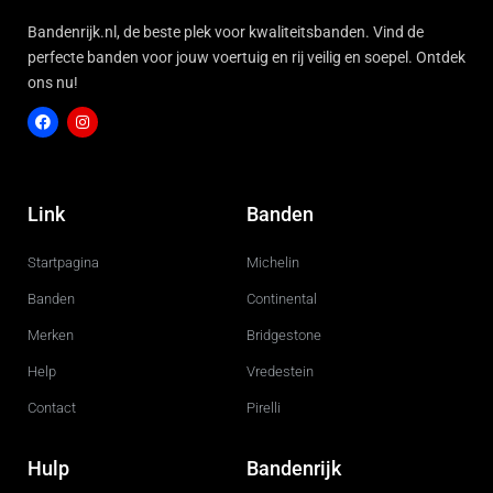
Bandenrijk.nl, de beste plek voor kwaliteitsbanden. Vind de
perfecte banden voor jouw voertuig en rij veilig en soepel. Ontdek
ons nu!
F
I
a
n
c
s
Link
Banden
e
t
b
a
o
g
Startpagina
Michelin
o
r
k
a
m
Banden
Continental
Merken
Bridgestone
Help
Vredestein
Contact
Pirelli
Hulp
Bandenrijk