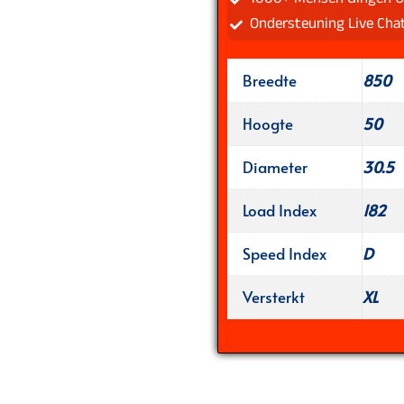
Ondersteuning Live Cha
Breedte
850
Hoogte
50
Diameter
30.5
Load Index
182
Speed Index
D
Versterkt
XL