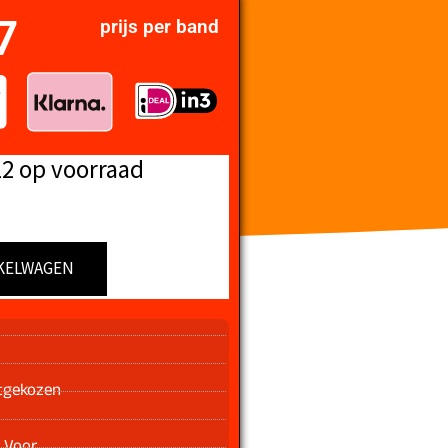
7
prijs per band
12 op voorraad
KELWAGEN
n
tgekozen
 Voor