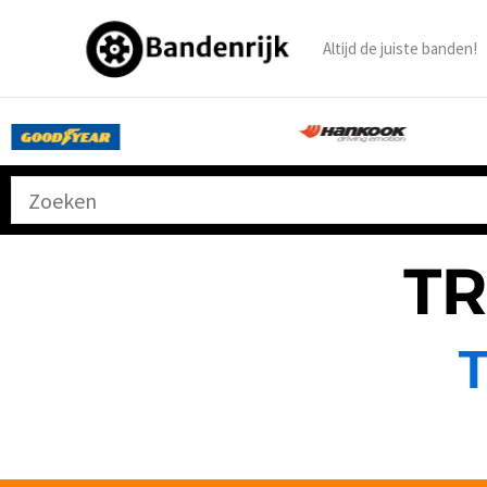
Ga
naar
Altijd de juiste banden!
de
inhoud
T