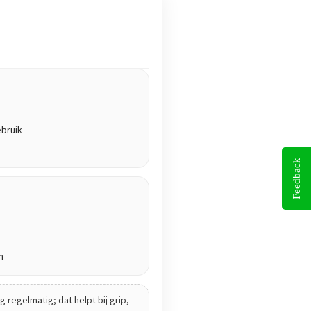
ebruik
Feedback
n
 regelmatig; dat helpt bij grip,