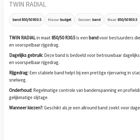
TWIN RADIAL
band 850/50 R30.5
Klasse:
budget
Seizoen:
band
Maat:
850/50 R30.5
TWIN RADIAL
in maat
850/50 R30.5
is een
band
voor bestuurders die
en voorspelbaar rijgedrag.
Dagelijks gebruik:
Deze band is bedoeld voor betrouwbaar dagelijks
en voorspelbaar rijgedrag.
Rijgedrag:
Een stabiele band helpt bij een prettige rijervaring in s
snelweg.
Onderhoud:
Regelmatige controle van bandenspanning en profieldi
gelijkmatige slijtage.
Wanneer kiezen?:
Geschikt als je een allround band zoekt voor dagel