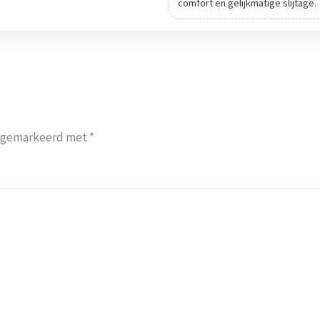
comfort en gelijkmatige slijtage.
jn gemarkeerd met
*