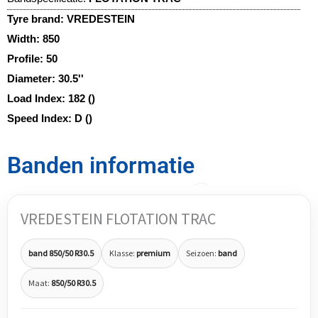
Tyre brand:
VREDESTEIN
Width:
850
Profile:
50
Diameter:
30.5''
Load Index:
182 ()
Speed Index:
D ()
Banden informatie
VREDESTEIN FLOTATION TRAC
band 850/50 R30.5
Klasse:
premium
Seizoen:
band
Maat:
850/50 R30.5