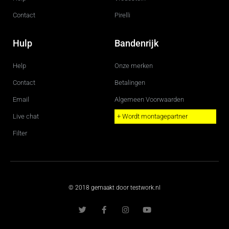
Contact
Pirelli
Hulp
Bandenrijk
Help
Onze merken
Contact
Betalingen
Email
Algemeen Voorwaarden
Live chat
+ Wordt montagepartner
Filter
© 2018 gemaakt door testwork.nl
T
F
I
Y
w
a
n
o
i
c
s
u
t
e
t
t