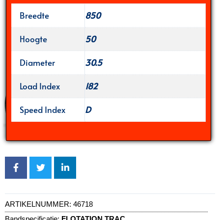
Breedte
850
Hoogte
50
Diameter
30.5
Load Index
182
Speed Index
D
ARTIKELNUMMER:
46718
Bandspecificatie:
FLOTATION TRAC