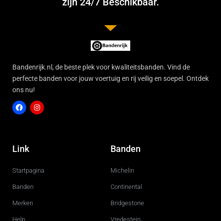
zijn 24/7 Beschikbaar.
Bandenrijk.nl, de beste plek voor kwaliteitsbanden. Vind de
perfecte banden voor jouw voertuig en rij veilig en soepel. Ontdek
ons nu!
F
I
a
n
c
s
Link
Banden
e
t
b
a
o
g
Startpagina
Michelin
o
r
k
a
m
Banden
Continental
Merken
Bridgestone
Help
Vredestein