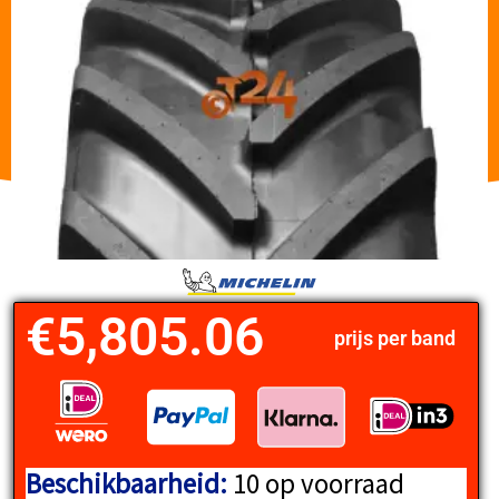
€
5,805.06
prijs per band
Beschikbaarheid:
10 op voorraad
MICHELIN