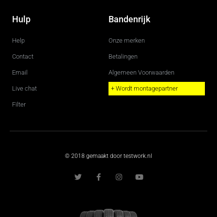
Hulp
Bandenrijk
Help
Onze merken
Contact
Betalingen
Email
Algemeen Voorwaarden
Live chat
+ Wordt montagepartner
Filter
© 2018 gemaakt door testwork.nl
T
F
I
Y
w
a
n
o
i
c
s
u
t
e
t
t
t
b
a
u
e
o
g
b
r
o
r
e