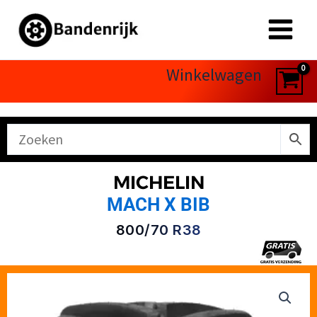
Ga
naar
de
inhoud
Winkelwagen
MICHELIN
MACH X BIB
800/70 R38