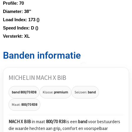
Profile:
70
Diameter:
38''
Load Index:
173 ()
Speed Index:
D ()
Versterkt:
XL
Banden informatie
MICHELIN MACH X BIB
band 800/70 R38
Klasse:
premium
Seizoen:
band
Maat:
800/70 R38
MACH X BIB
in maat
800/70 R38
is een
band
voor bestuurders
die waarde hechten aan grip, comfort en voorspelbaar