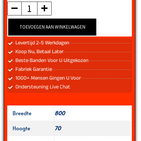
aantal
TOEVOEGEN AAN WINKELWAGEN
Levertijd 2-5 Werkdagen
Koop Nu, Betaal Later
Beste Banden Voor U Uitgekozen
Fabriek Garantie
1000+ Mensen Gingen U Voor
Ondersteuning Live Chat
Breedte
800
Hoogte
70