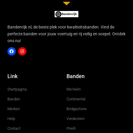
Bandenrijk.nl, de beste plek voor kwaliteitsbanden. Vind de
perfecte banden voor jouw voertuig en rij veilig en soepel. Ontdek
ons nu!
F
I
a
n
c
s
Link
Banden
e
t
b
a
o
g
Startpagina
Michelin
o
r
k
a
m
Banden
Continental
Merken
Bridgestone
Help
Vredestein
Contact
Pirelli