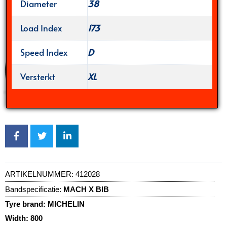
Diameter
38
Load Index
173
Speed Index
D
Versterkt
XL
ARTIKELNUMMER:
412028
Bandspecificatie:
MACH X BIB
Tyre brand:
MICHELIN
Width:
800