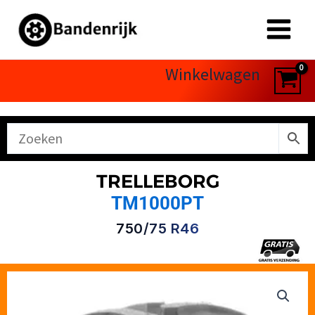
Ga
naar
de
inhoud
Winkelwagen
TRELLEBORG
TM1000PT
750/75 R46