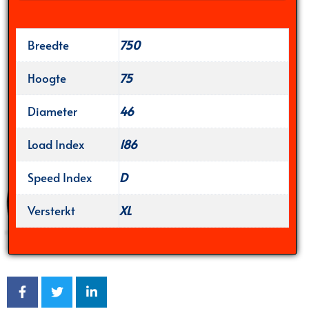
Breedte
750
Hoogte
75
Diameter
46
Load Index
186
Speed Index
D
Versterkt
XL