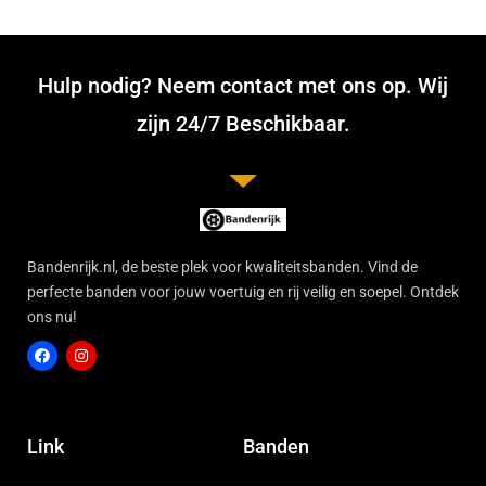
Hulp nodig? Neem contact met ons op. Wij
zijn 24/7 Beschikbaar.
Bandenrijk.nl, de beste plek voor kwaliteitsbanden. Vind de
perfecte banden voor jouw voertuig en rij veilig en soepel. Ontdek
ons nu!
F
I
a
n
c
s
Link
Banden
e
t
b
a
o
g