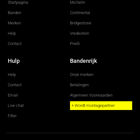
Startpagina
Michelin
o
r
k
a
m
Banden
Continental
Merken
Bridgestone
Help
Vredestein
Contact
Pirelli
Hulp
Bandenrijk
Help
Onze merken
Contact
Betalingen
Email
Algemeen Voorwaarden
Live chat
+ Wordt montagepartner
Filter