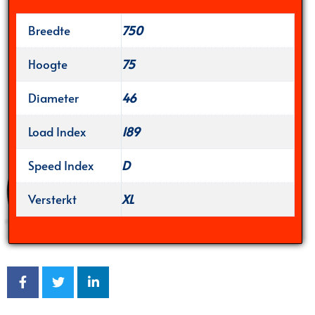
Breedte
750
Hoogte
75
Diameter
46
Load Index
189
Speed Index
D
Versterkt
XL