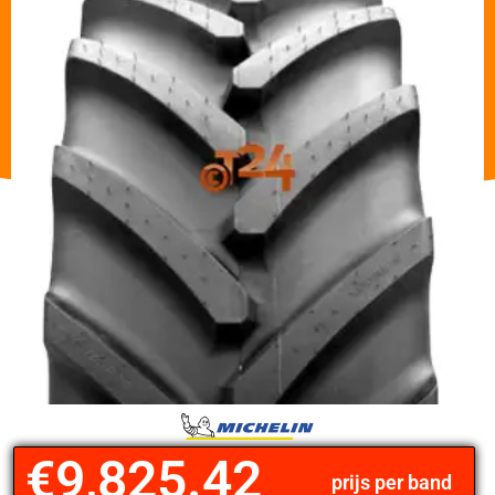
€
9,825.42
prijs per band