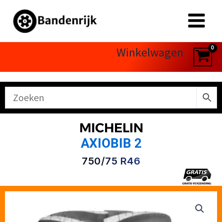
Ga
naar
de
inhoud
Winkelwagen
MICHELIN
AXIOBIB 2
750/75 R46