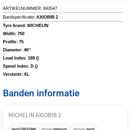
ARTIKELNUMMER:
843547
Bandspecificatie:
AXIOBIB 2
Tyre brand:
MICHELIN
Width:
750
Profile:
75
Diameter:
46''
Load Index:
189 ()
Speed Index:
D ()
Versterkt:
XL
Banden informatie
MICHELIN AXIOBIB 2
band 750/75 R46
Klasse:
premium
Seizoen:
band