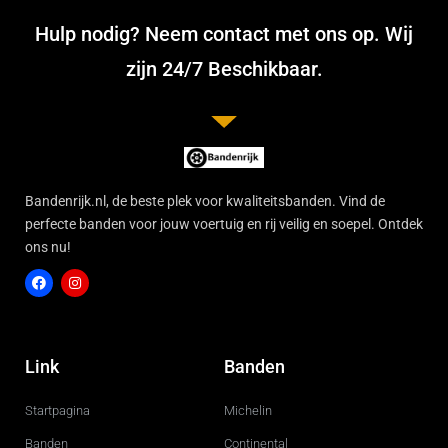
Hulp nodig? Neem contact met ons op. Wij
zijn 24/7 Beschikbaar.
Bandenrijk.nl, de beste plek voor kwaliteitsbanden. Vind de
perfecte banden voor jouw voertuig en rij veilig en soepel. Ontdek
ons nu!
F
I
a
n
c
s
Link
Banden
e
t
b
a
o
g
Startpagina
Michelin
o
r
k
a
m
Banden
Continental