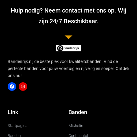
Hulp nodig? Neem contact met ons op. Wij
zijn 24/7 Beschikbaar.
Bandenrijk.nl, de beste plek voor kwaliteitsbanden. Vind de
perfecte banden voor jouw voertuig en rij veilig en soepel. Ontdek
ons nu!
F
I
a
n
c
s
Link
Banden
e
t
b
a
o
g
Startpagina
Michelin
o
r
k
a
m
Banden
Continental