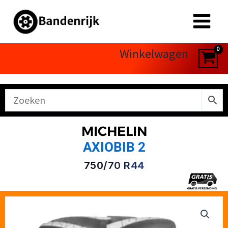
Ga
naar
de
inhoud
Winkelwagen
MICHELIN
AXIOBIB 2
750/70 R44