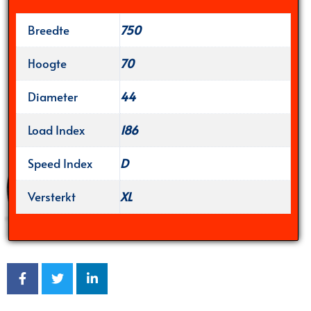
Breedte
750
Hoogte
70
Diameter
44
Load Index
186
Speed Index
D
Versterkt
XL