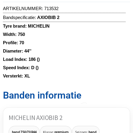
ARTIKELNUMMER:
713532
Bandspecificatie:
AXIOBIB 2
Tyre brand:
MICHELIN
Width:
750
Profile:
70
Diameter:
44''
Load Index:
186 ()
Speed Index:
D ()
Versterkt:
XL
Banden informatie
MICHELIN AXIOBIB 2
band 750/70 R44
Klasse:
premium
Seizoen:
band