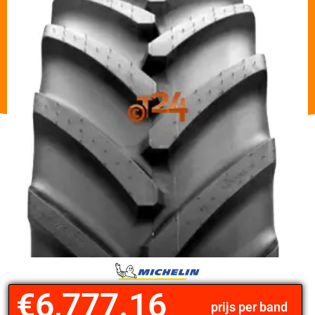
€
6,777.16
prijs per band