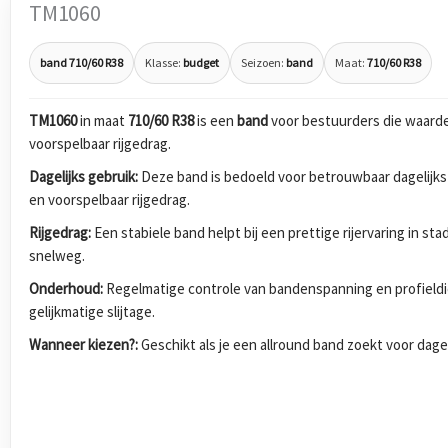
TM1060
band 710/60 R38
Klasse:
budget
Seizoen:
band
Maat:
710/60 R38
TM1060
in maat
710/60 R38
is een
band
voor bestuurders die waarde
voorspelbaar rijgedrag.
Dagelijks gebruik:
Deze band is bedoeld voor betrouwbaar dagelijks
en voorspelbaar rijgedrag.
Rijgedrag:
Een stabiele band helpt bij een prettige rijervaring in s
snelweg.
Onderhoud:
Regelmatige controle van bandenspanning en profieldi
gelijkmatige slijtage.
Wanneer kiezen?:
Geschikt als je een allround band zoekt voor dagel