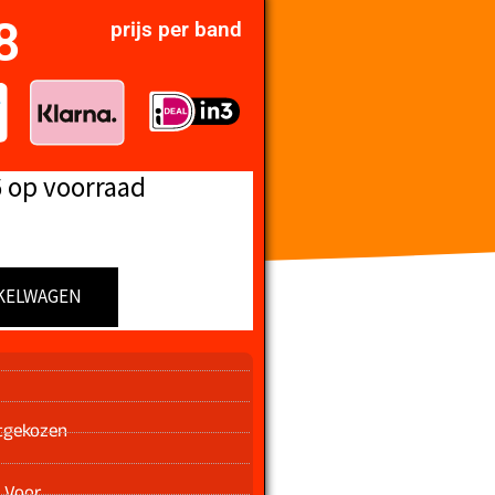
8
prijs per band
6 op voorraad
KELWAGEN
n
tgekozen
 Voor