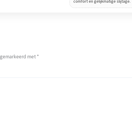
comfort en gelijkmatige slijtage.
jn gemarkeerd met
*