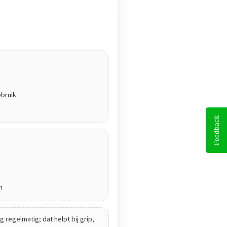
ebruik
Feedback
n
 regelmatig; dat helpt bij grip,