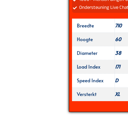
Ondersteuning Live Cha
Breedte
710
Hoogte
60
Diameter
38
Load Index
171
Speed Index
D
Versterkt
XL