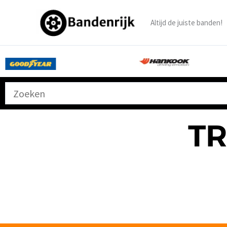
Ga
naar
Altijd de juiste banden!
de
inhoud
T