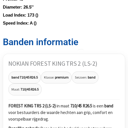
Diameter:
26.5''
Load Index:
173 ()
Speed Index:
A ()
Banden informatie
NOKIAN FOREST KING TRS 2 (LS-2)
band 710/45 R26.5
Klasse:
premium
Seizoen:
band
Maat:
710/45 R26.5
FOREST KING TRS 2 (LS-2)
in maat
710/45 R26.5
is een
band
voor bestuurders die waarde hechten aan grip, comfort en
voorspelbaar rijgedrag.