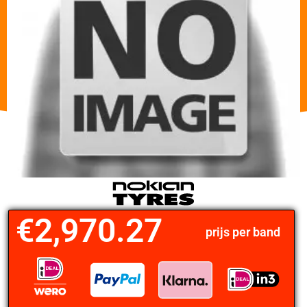
€
2,970.27
prijs per band