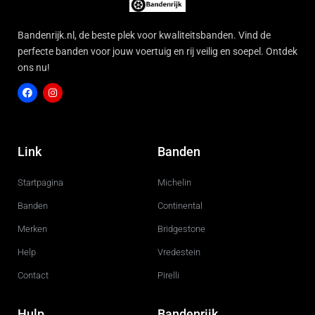
Bandenrijk.nl, de beste plek voor kwaliteitsbanden. Vind de
perfecte banden voor jouw voertuig en rij veilig en soepel. Ontdek
ons nu!
F
I
a
n
c
s
Link
Banden
e
t
b
a
o
g
Startpagina
Michelin
o
r
k
a
m
Banden
Continental
Merken
Bridgestone
Help
Vredestein
Contact
Pirelli
Hulp
Bandenrijk