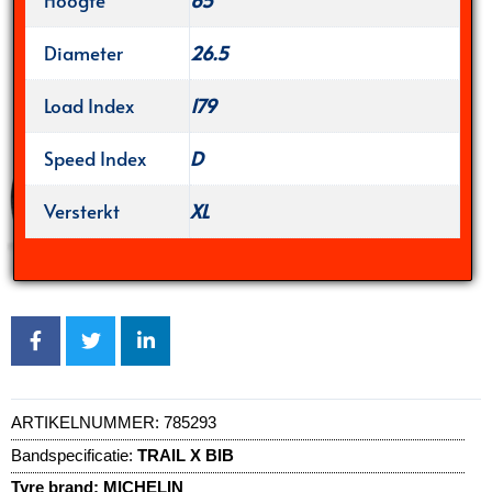
Hoogte
65
Diameter
26.5
Load Index
179
Speed Index
D
Versterkt
XL
ARTIKELNUMMER:
785293
Bandspecificatie:
TRAIL X BIB
Tyre brand:
MICHELIN