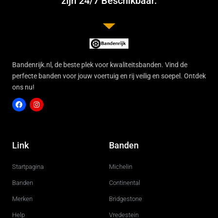
zijn 24/7 Beschikbaar.
Bandenrijk.nl, de beste plek voor kwaliteitsbanden. Vind de
perfecte banden voor jouw voertuig en rij veilig en soepel. Ontdek
ons nu!
F
I
a
n
c
s
Link
Banden
e
t
b
a
o
g
Startpagina
Michelin
o
r
k
a
m
Banden
Continental
Merken
Bridgestone
Help
Vredestein