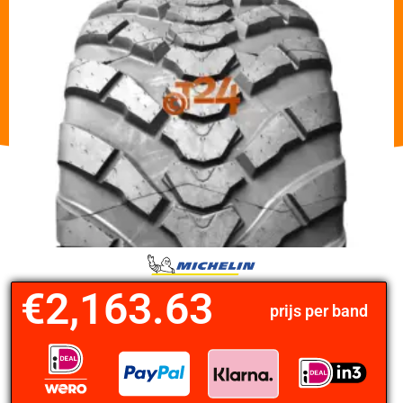
€
2,163.63
prijs per band