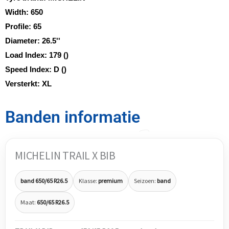
Width:
650
Profile:
65
Diameter:
26.5''
Load Index:
179 ()
Speed Index:
D ()
Versterkt:
XL
Banden informatie
MICHELIN TRAIL X BIB
band 650/65 R26.5
Klasse:
premium
Seizoen:
band
Maat:
650/65 R26.5