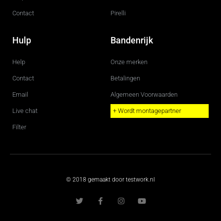
Contact
Pirelli
Hulp
Bandenrijk
Help
Onze merken
Contact
Betalingen
Email
Algemeen Voorwaarden
Live chat
+ Wordt montagepartner
Filter
© 2018 gemaakt door testwork.nl
T
F
I
Y
w
a
n
o
i
c
s
u
t
e
t
t
t
b
a
u