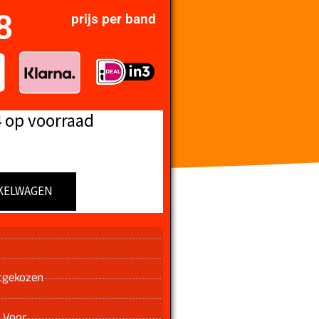
8
prijs per band
4 op voorraad
KELWAGEN
n
tgekozen
 Voor