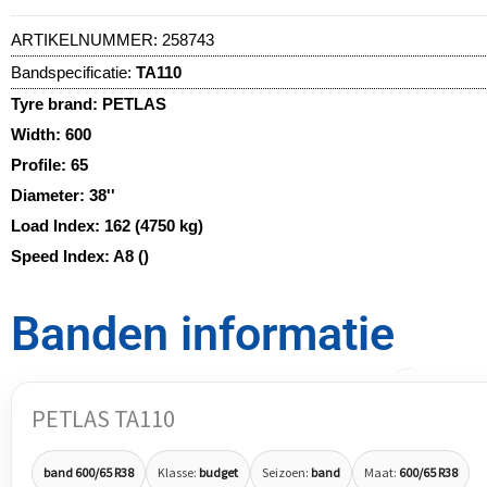
ARTIKELNUMMER:
258743
Bandspecificatie:
TA110
Tyre brand:
PETLAS
Width:
600
Profile:
65
Diameter:
38''
Load Index:
162 (4750 kg)
Speed Index:
A8 ()
Banden informatie
PETLAS TA110
band 600/65 R38
Klasse:
budget
Seizoen:
band
Maat:
600/65 R38