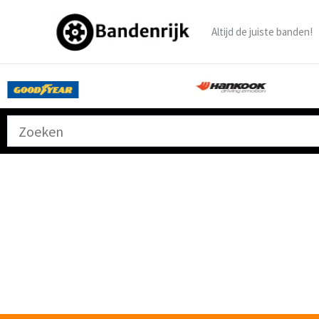
Ga
naar
Altijd de juiste banden!
de
inhoud