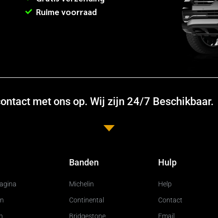
Ruime voorraad
ntact met ons op. Wij zijn 24/7 Beschikbaar.
Banden
Hulp
pagina
Michelin
Help
n
Continental
Contact
n
Bridgestone
Email