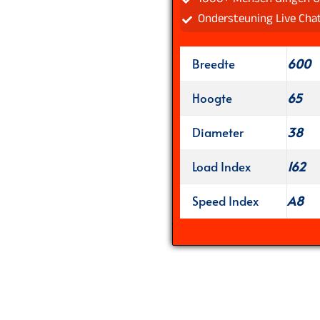
Ondersteuning Live Cha
Breedte
600
Hoogte
65
Diameter
38
Load Index
162
Speed Index
A8