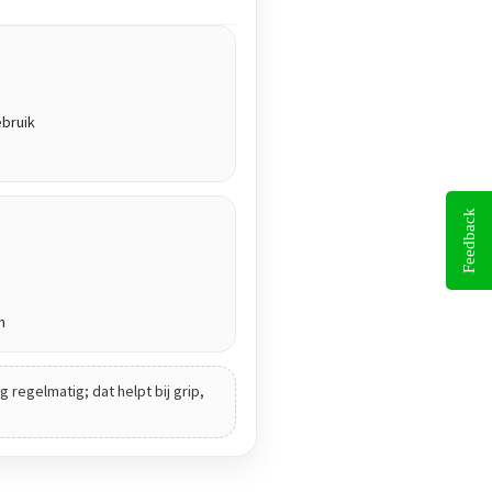
ebruik
Feedback
n
 regelmatig; dat helpt bij grip,