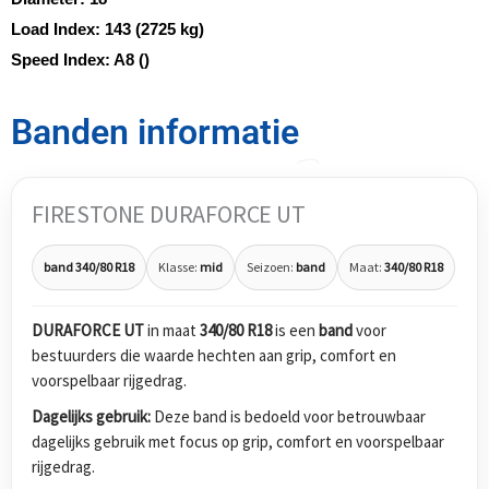
Load Index:
143 (2725 kg)
Speed Index:
A8 ()
Banden informatie
FIRESTONE DURAFORCE UT
band 340/80 R18
Klasse:
mid
Seizoen:
band
Maat:
340/80 R18
DURAFORCE UT
in maat
340/80 R18
is een
band
voor
bestuurders die waarde hechten aan grip, comfort en
voorspelbaar rijgedrag.
Dagelijks gebruik:
Deze band is bedoeld voor betrouwbaar
dagelijks gebruik met focus op grip, comfort en voorspelbaar
rijgedrag.