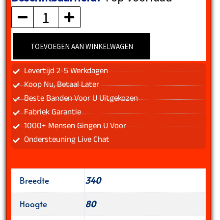
aantal
TOEVOEGEN AAN WINKELWAGEN
Levertijd 2-5 Werkdagen
Koop Nu, Betaal Later
Beste Banden Voor U Uitgekozen
Fabriek Garantie
1000+ Mensen Gingen U Voor
Ondersteuning Live Chat
Breedte
340
Hoogte
80