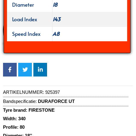
Diameter
18
Load Index
143
Speed Index
A8
ARTIKELNUMMER:
925397
Bandspecificatie:
DURAFORCE UT
Tyre brand:
FIRESTONE
Width:
340
Profile:
80
Diameter:
18''