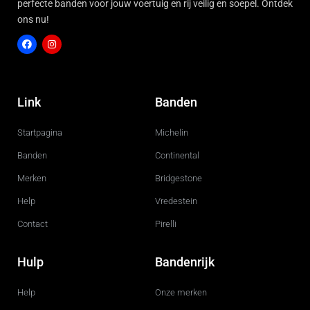
perfecte banden voor jouw voertuig en rij veilig en soepel. Ontdek
ons nu!
F
I
a
n
c
s
Link
Banden
e
t
b
a
o
g
Startpagina
Michelin
o
r
k
a
m
Banden
Continental
Merken
Bridgestone
Help
Vredestein
Contact
Pirelli
Hulp
Bandenrijk
Help
Onze merken