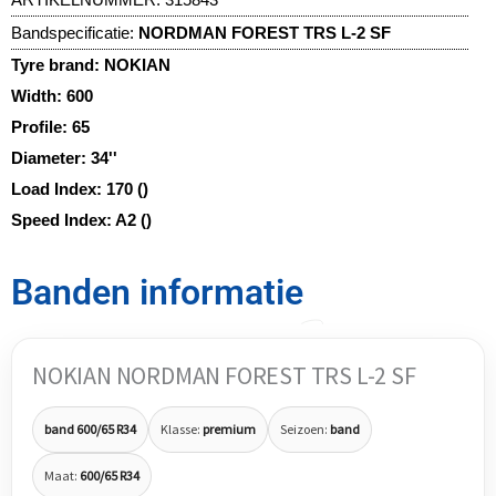
Bandspecificatie:
NORDMAN FOREST TRS L-2 SF
Tyre brand:
NOKIAN
Width:
600
Profile:
65
Diameter:
34''
Load Index:
170 ()
Speed Index:
A2 ()
Banden informatie
NOKIAN NORDMAN FOREST TRS L-2 SF
band 600/65 R34
Klasse:
premium
Seizoen:
band
Maat:
600/65 R34