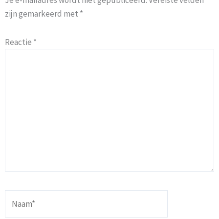
Je e-mailadres wordt niet gepubliceerd.
Vereiste velden
zijn gemarkeerd met
*
Reactie
*
Naam*