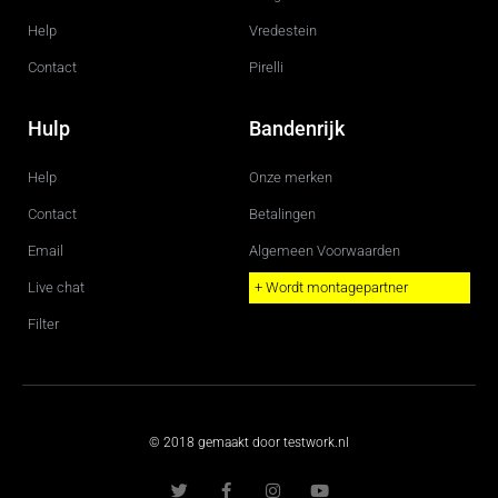
Help
Vredestein
Contact
Pirelli
Hulp
Bandenrijk
Help
Onze merken
Contact
Betalingen
Email
Algemeen Voorwaarden
Live chat
+ Wordt montagepartner
Filter
© 2018 gemaakt door testwork.nl
T
F
I
Y
w
a
n
o