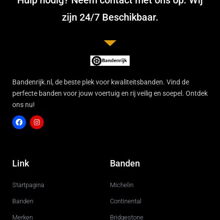
zijn 24/7 Beschikbaar.
Bandenrijk.nl, de beste plek voor kwaliteitsbanden. Vind de
perfecte banden voor jouw voertuig en rij veilig en soepel. Ontdek
ons nu!
F
I
a
n
c
s
Link
Banden
e
t
b
a
o
g
Startpagina
Michelin
o
r
k
a
m
Banden
Continental
Merken
Bridgestone