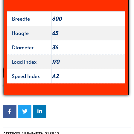
Breedte
600
Hoogte
65
Diameter
34
Load Index
170
Speed Index
A2
ARTIKELNUMMER:
315843