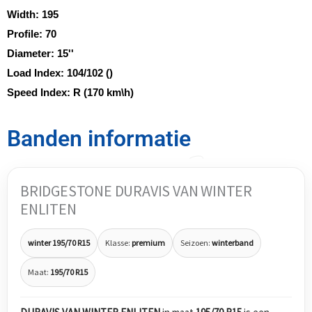
Width:
195
Profile:
70
Diameter:
15''
Load Index:
104/102 ()
Speed Index:
R (170 km\h)
Banden informatie
BRIDGESTONE DURAVIS VAN WINTER
ENLITEN
winter 195/70 R15
Klasse:
premium
Seizoen:
winterband
Maat:
195/70 R15