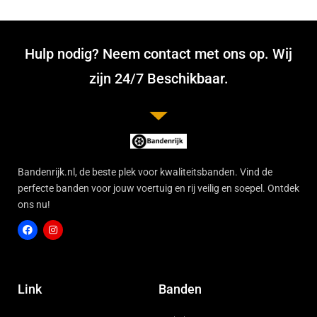
Hulp nodig? Neem contact met ons op. Wij
zijn 24/7 Beschikbaar.
Bandenrijk.nl, de beste plek voor kwaliteitsbanden. Vind de
perfecte banden voor jouw voertuig en rij veilig en soepel. Ontdek
ons nu!
F
I
a
n
c
s
Link
Banden
e
t
b
a
o
g