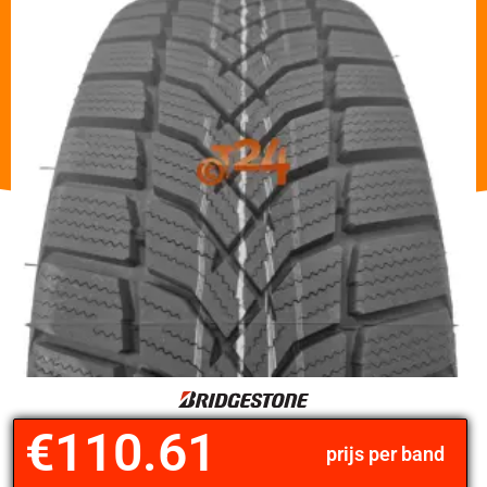
€
110.61
prijs per band