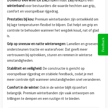
DURAVIS VAN WINTER ENLITEN
in maat
195/70 R15
is een
winterband
voor bestuurders die waarde hechten aan grip,
comfort en voorspelbaar rijgedrag.
Prestaties bij kou:
Premium winterbanden zijn ontwikkeld om
bij lage temperaturen flexibel te blijven. Dat helpt om grip en
controle te behouden wanneer het wegdek koud, nat of glad
is.
Feedback
Grip op sneeuw en natte winterwegen:
Lamellen en groeven
ondersteunen tractie en waterafvoer. Dat geeft meer
vertrouwen bij optrekken, sturen en remmen in winterse
omstandigheden.
Stabiliteit en veiligheid:
De constructie is gericht op
voorspelbaar rijgedrag en stabiele feedback, zodat je met
meer controle rijdt wanneer omstandigheden snel veranderen.
Comfort in de winter:
Ook in de winter blijft rijcomfort
belangrijk. Premium winterbanden zijn vaak ontworpen om
trillingen te dempen en een rustige rit te bieden.