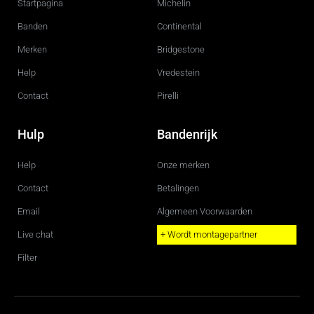
Startpagina
Michelin
o
r
k
a
m
Banden
Continental
Merken
Bridgestone
Help
Vredestein
Contact
Pirelli
Hulp
Bandenrijk
Help
Onze merken
Contact
Betalingen
Email
Algemeen Voorwaarden
Live chat
+ Wordt montagepartner
Filter