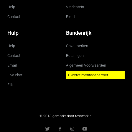
Help
Vredestein
Contact
Pirelli
Hulp
Bandenrijk
Help
Onze merken
Contact
Betalingen
Email
Algemeen Voorwaarden
Live chat
+ Wordt montagepartner
Filter
© 2018 gemaakt door testwork.nl
T
F
I
Y
w
a
n
o
i
c
s
u