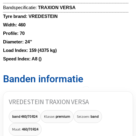
Bandspecificatie:
TRAXION VERSA
Tyre brand:
VREDESTEIN
Width:
460
Profile:
70
Diameter:
24''
Load Index:
159 (4375 kg)
Speed Index:
A8 ()
Banden informatie
VREDESTEIN TRAXION VERSA
band 460/70 R24
Klasse:
premium
Seizoen:
band
Maat:
460/70 R24