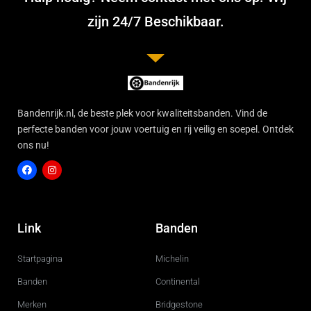
zijn 24/7 Beschikbaar.
Bandenrijk.nl, de beste plek voor kwaliteitsbanden. Vind de
perfecte banden voor jouw voertuig en rij veilig en soepel. Ontdek
ons nu!
F
I
a
n
c
s
Link
Banden
e
t
b
a
o
g
Startpagina
Michelin
o
r
k
a
m
Banden
Continental
Merken
Bridgestone