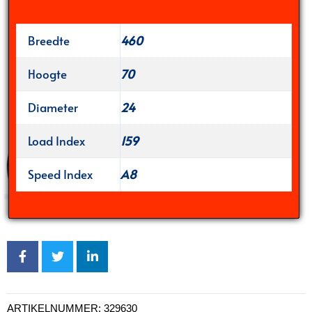
Breedte
460
Hoogte
70
Diameter
24
Load Index
159
Speed Index
A8
ARTIKELNUMMER:
329630