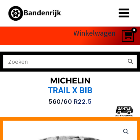
Ga
naar
de
inhoud
Winkelwagen
MICHELIN
TRAIL X BIB
560/60 R22.5