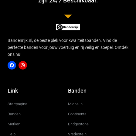
zijn 24/7 Beschikbaar.
Bandenrijk.nl, de beste plek voor kwaliteitsbanden. Vind de
perfecte banden voor jouw voertuig en rij veilig en soepel. Ontdek
ons nu!
F
I
a
n
c
s
Link
Banden
e
t
b
a
o
g
Startpagina
Michelin
o
r
k
a
m
Banden
Continental
Merken
Bridgestone
Help
Vredestein