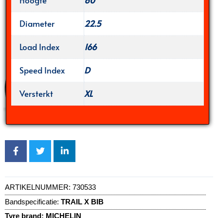
Hoogte
60
Diameter
22.5
Load Index
166
Speed Index
D
Versterkt
XL
ARTIKELNUMMER:
730533
Bandspecificatie:
TRAIL X BIB
Tyre brand:
MICHELIN