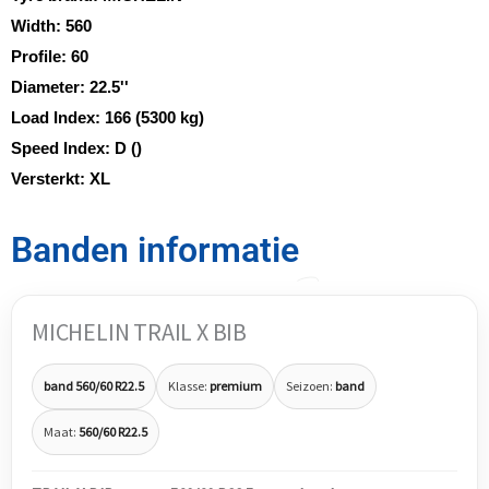
Width:
560
Profile:
60
Diameter:
22.5''
Load Index:
166 (5300 kg)
Speed Index:
D ()
Versterkt:
XL
Banden informatie
MICHELIN TRAIL X BIB
band 560/60 R22.5
Klasse:
premium
Seizoen:
band
Maat:
560/60 R22.5