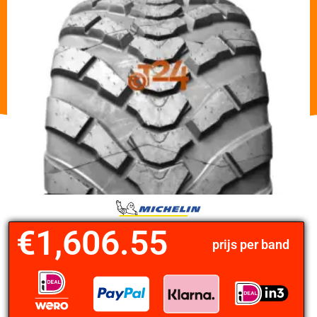
€
1,606.55
prijs per band