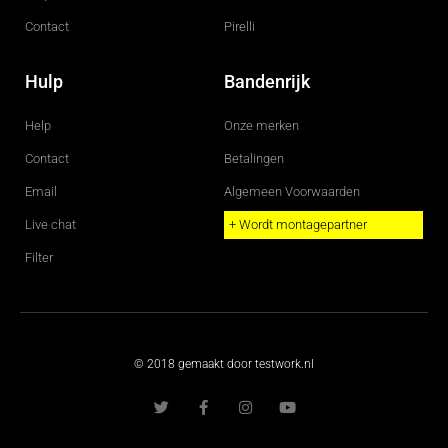
Contact
Pirelli
Hulp
Bandenrijk
Help
Onze merken
Contact
Betalingen
Email
Algemeen Voorwaarden
Live chat
+ Wordt montagepartner
Filter
© 2018 gemaakt door testwork.nl
T
F
I
Y
w
a
n
o
i
c
s
u
t
e
t
t
t
b
a
u