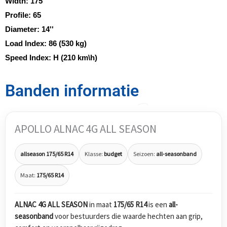
Width:
175
Profile:
65
Diameter:
14''
Load Index:
86 (530 kg)
Speed Index:
H (210 km\h)
Banden informatie
APOLLO ALNAC 4G ALL SEASON
allseason 175/65 R14
Klasse:
budget
Seizoen:
all-seasonband
Maat:
175/65 R14
ALNAC 4G ALL SEASON
in maat
175/65 R14
is een
all-
seasonband
voor bestuurders die waarde hechten aan grip,