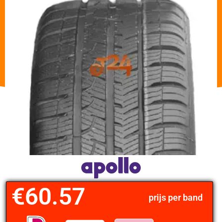
€
60.57
prijs per band