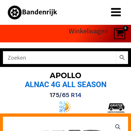
Ga
naar
de
inhoud
Winkelwagen
APOLLO
ALNAC 4G ALL SEASON
175/65 R14