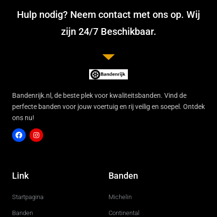
Hulp nodig? Neem contact met ons op. Wij
zijn 24/7 Beschikbaar.
Bandenrijk.nl, de beste plek voor kwaliteitsbanden. Vind de
perfecte banden voor jouw voertuig en rij veilig en soepel. Ontdek
ons nu!
F
I
a
n
c
s
Link
Banden
e
t
b
a
o
g
Startpagina
Michelin
o
r
k
a
m
Banden
Continental