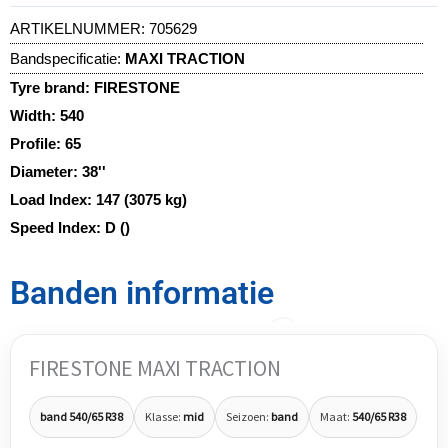
ARTIKELNUMMER:
705629
Bandspecificatie:
MAXI TRACTION
Tyre brand:
FIRESTONE
Width:
540
Profile:
65
Diameter:
38''
Load Index:
147 (3075 kg)
Speed Index:
D ()
Banden informatie
FIRESTONE MAXI TRACTION
band 540/65 R38
Klasse:
mid
Seizoen:
band
Maat:
540/65 R38