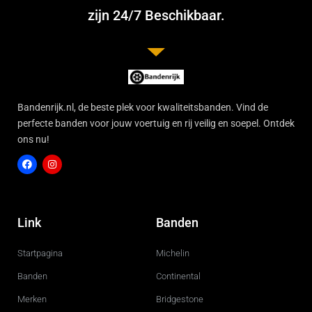
zijn 24/7 Beschikbaar.
Bandenrijk.nl, de beste plek voor kwaliteitsbanden. Vind de
perfecte banden voor jouw voertuig en rij veilig en soepel. Ontdek
ons nu!
F
I
a
n
c
s
Link
Banden
e
t
b
a
o
g
Startpagina
Michelin
o
r
k
a
m
Banden
Continental
Merken
Bridgestone