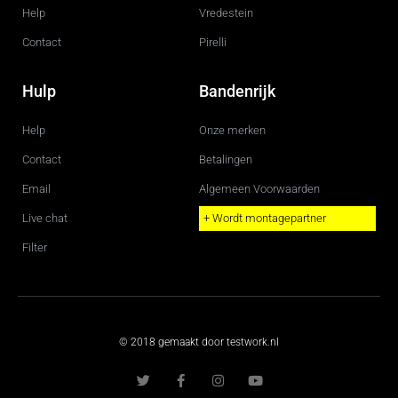
Help
Vredestein
Contact
Pirelli
Hulp
Bandenrijk
Help
Onze merken
Contact
Betalingen
Email
Algemeen Voorwaarden
Live chat
+ Wordt montagepartner
Filter
© 2018 gemaakt door testwork.nl
T
F
I
Y
w
a
n
o
i
c
s
u