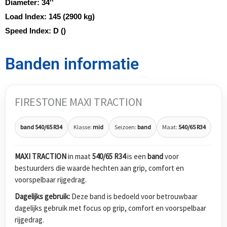
Diameter:
34''
Load Index:
145 (2900 kg)
Speed Index:
D ()
Banden informatie
FIRESTONE MAXI TRACTION
band 540/65 R34
Klasse:
mid
Seizoen:
band
Maat:
540/65 R34
MAXI TRACTION
in maat
540/65 R34
is een
band
voor
bestuurders die waarde hechten aan grip, comfort en
voorspelbaar rijgedrag.
Dagelijks gebruik:
Deze band is bedoeld voor betrouwbaar
dagelijks gebruik met focus op grip, comfort en voorspelbaar
rijgedrag.