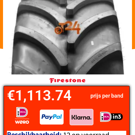
€
1,113.74
prijs per band
FIRESTONE