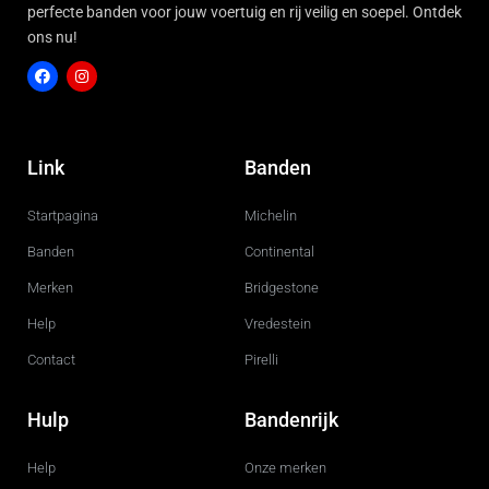
perfecte banden voor jouw voertuig en rij veilig en soepel. Ontdek
ons nu!
F
I
a
n
c
s
Link
Banden
e
t
b
a
o
g
Startpagina
Michelin
o
r
k
a
m
Banden
Continental
Merken
Bridgestone
Help
Vredestein
Contact
Pirelli
Hulp
Bandenrijk
Help
Onze merken