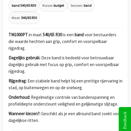
band 540/65 R30
Klasse:
budget
Seizoen:
band
Maat:
540/65 R30
TM1000PT
in maat
540/65 R30
is een
band
voor bestuurders
die waarde hechten aan grip, comfort en voorspelbaar
rijgedrag.
Dagelijks gebruik:
Deze band is bedoeld voor betrouwbaar
dagelijks gebruik met focus op grip, comfort en voorspelbaar
rijgedrag.
Rijgedrag:
Een stabiele band helpt bij een prettige rijervaring in
stad, op buitenwegen en op de snelweg.
Onderhoud:
Regelmatige controle van bandenspanning en
profieldiepte ondersteunt veiligheid en gelijkmatige slijtage.
Wanneer kiezen?:
Geschikt als je een allround band zoekt voor
Feedback
dagelijkse ritten.