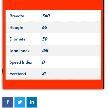
Breedte
540
Hoogte
65
Diameter
30
Load Index
158
Speed Index
D
Versterkt
XL