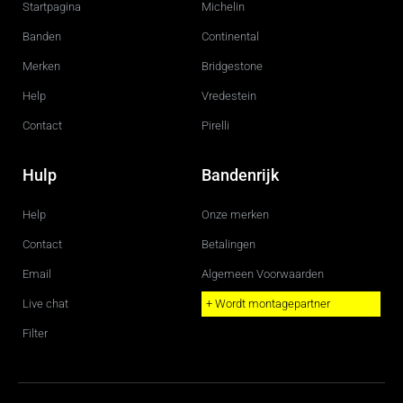
Startpagina
Michelin
o
r
k
a
m
Banden
Continental
Merken
Bridgestone
Help
Vredestein
Contact
Pirelli
Hulp
Bandenrijk
Help
Onze merken
Contact
Betalingen
Email
Algemeen Voorwaarden
Live chat
+ Wordt montagepartner
Filter