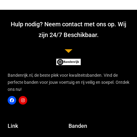
Hulp nodig? Neem contact met ons op. Wij
zijn 24/7 Beschikbaar.
Bandenrijk.nl, de beste plek voor kwaliteitsbanden. Vind de
perfecte banden voor jouw voertuig en rij veilig en soepel. Ontdek
ons nu!
F
I
a
n
c
s
Link
Banden
e
t
b
a
o
g