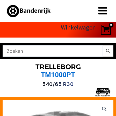
Ga
naar
de
inhoud
Winkelwagen
TRELLEBORG
TM1000PT
540/65 R30