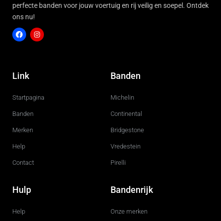
perfecte banden voor jouw voertuig en rij veilig en soepel. Ontdek
ons nu!
F
I
a
n
c
s
Link
Banden
e
t
b
a
o
g
Startpagina
Michelin
o
r
k
a
m
Banden
Continental
Merken
Bridgestone
Help
Vredestein
Contact
Pirelli
Hulp
Bandenrijk
Help
Onze merken