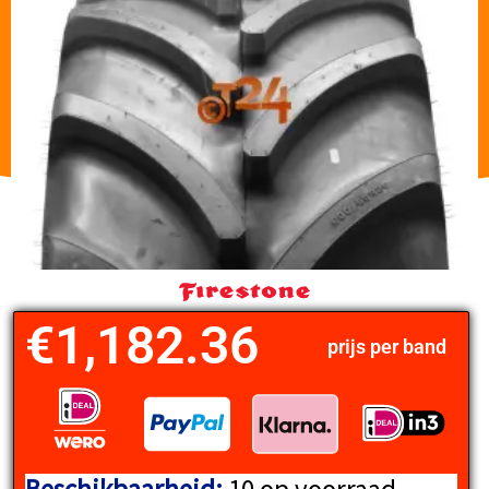
€
1,182.36
prijs per band
FIRESTONE