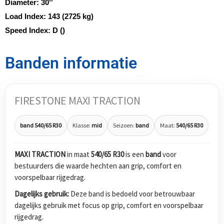
Diameter:
30''
Load Index:
143 (2725 kg)
Speed Index:
D ()
Banden informatie
FIRESTONE MAXI TRACTION
band 540/65 R30
Klasse:
mid
Seizoen:
band
Maat:
540/65 R30
MAXI TRACTION
in maat
540/65 R30
is een
band
voor
bestuurders die waarde hechten aan grip, comfort en
voorspelbaar rijgedrag.
Dagelijks gebruik:
Deze band is bedoeld voor betrouwbaar
dagelijks gebruik met focus op grip, comfort en voorspelbaar
rijgedrag.