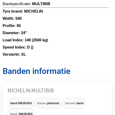
Bandspecificatie:
MULTIBIB
Tyre brand:
MICHELIN
Width:
540
Profile:
65
Diameter:
24''
Load Index:
140 (2500 kg)
Speed Index:
D ()
Versterkt:
XL
Banden informatie
MICHELIN MULTIBIB
band 540/65 R24
Klasse:
premium
Seizoen:
band
Maat:
540/65 R24