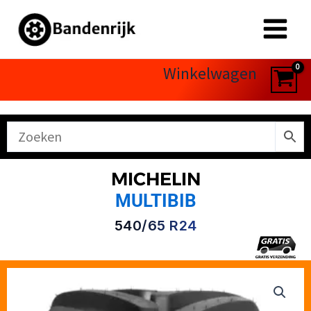
Ga
naar
de
inhoud
Winkelwagen
MICHELIN
MULTIBIB
540/65 R24