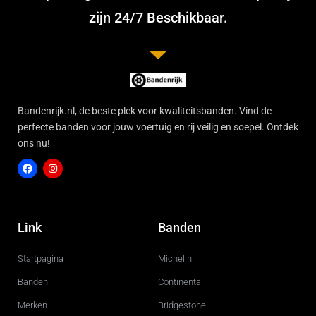
zijn 24/7 Beschikbaar.
Bandenrijk.nl, de beste plek voor kwaliteitsbanden. Vind de
perfecte banden voor jouw voertuig en rij veilig en soepel. Ontdek
ons nu!
F
I
a
n
c
s
Link
Banden
e
t
b
a
o
g
Startpagina
Michelin
o
r
k
a
m
Banden
Continental
Merken
Bridgestone