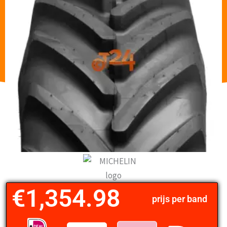
€
1,354.98
prijs per band