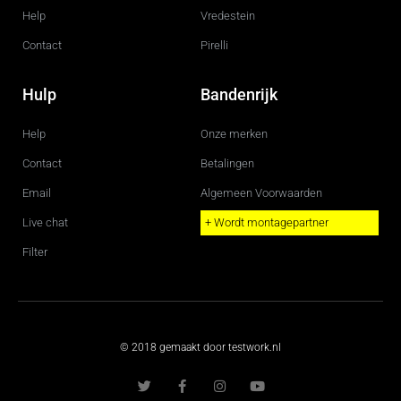
Help
Vredestein
Contact
Pirelli
Hulp
Bandenrijk
Help
Onze merken
Contact
Betalingen
Email
Algemeen Voorwaarden
Live chat
+ Wordt montagepartner
Filter
© 2018 gemaakt door testwork.nl
T
F
I
Y
w
a
n
o
i
c
s
u