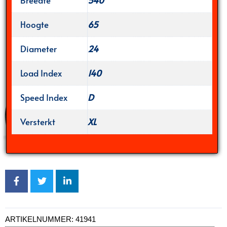
Hoogte
65
Diameter
24
Load Index
140
Speed Index
D
Versterkt
XL
ARTIKELNUMMER:
41941