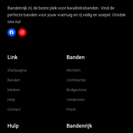
Bandenrijk.nl, de beste plek voor kwaliteitsbanden. Vind de
perfecte banden voor jouw voertuig en rij veilig en soepel. Ontdek
ons nu!
F
I
a
n
c
s
Link
Banden
e
t
b
a
o
g
Startpagina
Michelin
o
r
k
a
m
Banden
Continental
Merken
Bridgestone
Help
Vredestein
Contact
Pirelli
Hulp
Bandenrijk