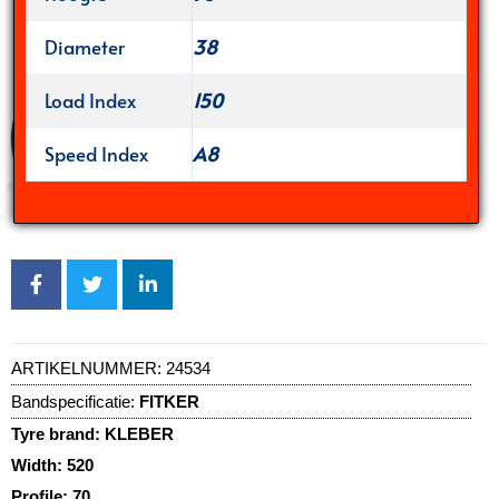
Diameter
38
Load Index
150
Speed Index
A8
ARTIKELNUMMER:
24534
Bandspecificatie:
FITKER
Tyre brand:
KLEBER
Width:
520
Profile:
70