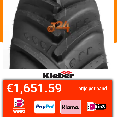
€
1,651.59
prijs per band