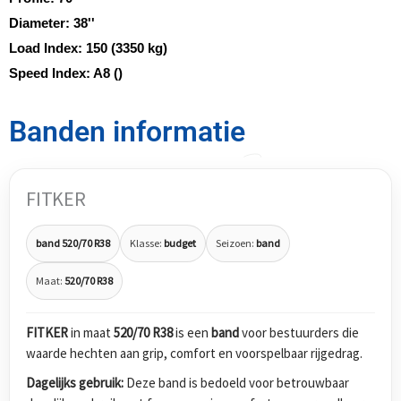
Diameter:
38''
Load Index:
150 (3350 kg)
Speed Index:
A8 ()
Banden informatie
FITKER
band 520/70 R38
Klasse:
budget
Seizoen:
band
Maat:
520/70 R38
FITKER
in maat
520/70 R38
is een
band
voor bestuurders die
waarde hechten aan grip, comfort en voorspelbaar rijgedrag.
Dagelijks gebruik:
Deze band is bedoeld voor betrouwbaar