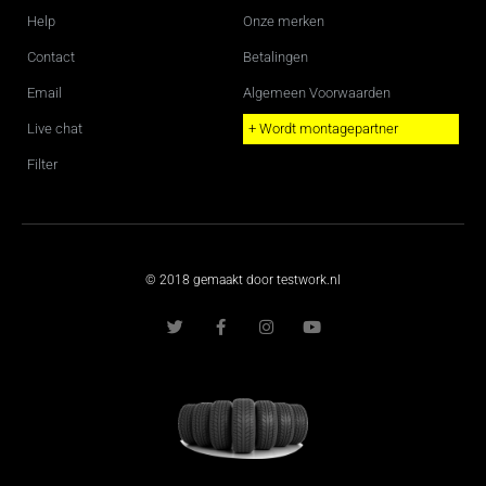
Help
Onze merken
Contact
Betalingen
Email
Algemeen Voorwaarden
Live chat
+ Wordt montagepartner
Filter
© 2018 gemaakt door testwork.nl
T
F
I
Y
w
a
n
o
i
c
s
u
t
e
t
t
t
b
a
u
e
o
g
b
r
o
r
e
k
a
-
m
f