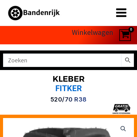
Ga
naar
de
inhoud
Winkelwagen
KLEBER
FITKER
520/70 R38